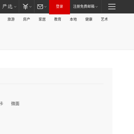
登录
注册免费邮箱
旅游
房产
家居
教育
本地
健康
艺术
卡
微面