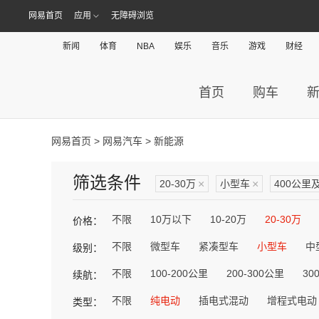
网易首页
应用
无障碍浏览
新闻
体育
NBA
娱乐
音乐
游戏
财经
首页
购车
网易首页
>
网易汽车
> 新能源
筛选条件
20-30万
×
小型车
×
400公里
不限
10万以下
10-20万
20-30万
价格：
不限
微型车
紧凑型车
小型车
中
级别：
不限
100-200公里
200-300公里
30
续航：
不限
纯电动
插电式混动
增程式电动
类型：