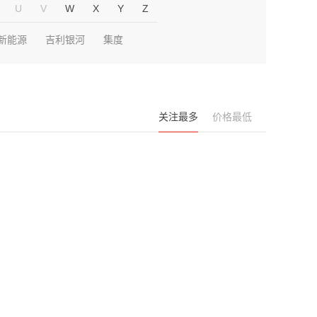
U
V
W
X
Y
Z
新能源
吉利银河
集度
关注最多
价格最低