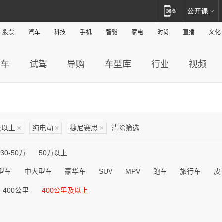
股票
汽车
科技
手机
智能
家电
时尚
直播
文化
新车
试驾
导购
车型库
行业
视频
及以上
×
纯电动
×
捷尼赛思
×
清除筛选
30-50万
50万以上
型车
中大型车
豪华车
SUV
MPV
跑车
旅行车
皮
0-400公里
400公里及以上