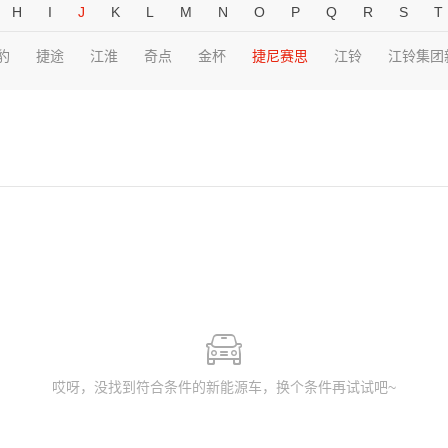
H
I
J
K
L
M
N
O
P
Q
R
S
T
豹
捷途
江淮
奇点
金杯
捷尼赛思
江铃
江铃集团
哎呀，没找到符合条件的新能源车，换个条件再试试吧~