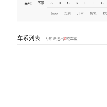
不限
A
B
C
D
E
F
G
品牌：
Jeep
吉利
几何
极氪
捷
车系列表
为您筛选出
0
款车型