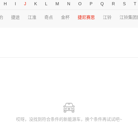
H
I
J
K
L
M
N
O
P
Q
R
S
T
豹
捷途
江淮
奇点
金杯
捷尼赛思
江铃
江铃集团
哎呀，没找到符合条件的新能源车，换个条件再试试吧~