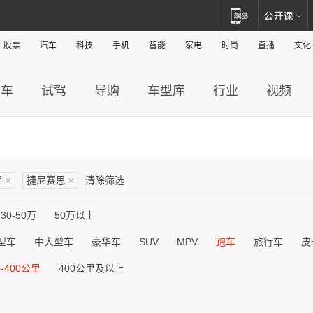
股票
汽车
科技
手机
智能
家电
时尚
直播
文化
新车
试驾
导购
车型库
行业
视频
里
×
捷尼赛思
×
清除筛选
30-50万
50万以上
型车
中大型车
豪华车
SUV
MPV
跑车
旅行车
皮
0-400公里
400公里及以上