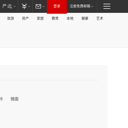
登录
注册免费邮箱
旅游
房产
家居
教育
本地
健康
艺术
卡
微面