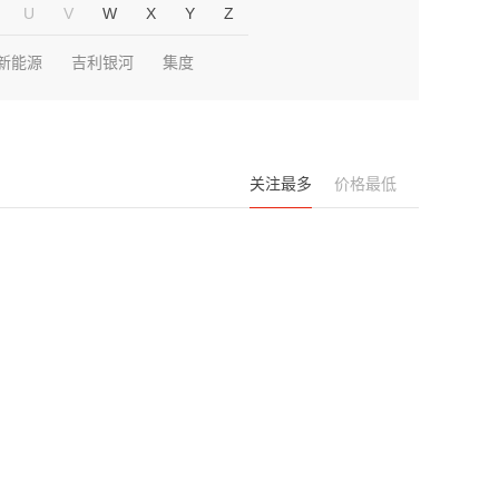
U
V
W
X
Y
Z
新能源
吉利银河
集度
关注最多
价格最低