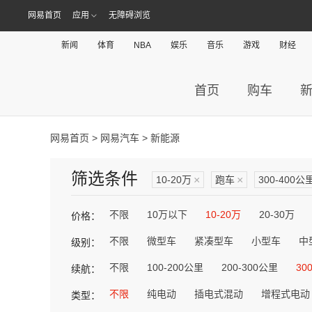
网易首页
应用
无障碍浏览
新闻
体育
NBA
娱乐
音乐
游戏
财经
首页
购车
网易首页
>
网易汽车
> 新能源
筛选条件
10-20万
×
跑车
×
300-400公
不限
10万以下
10-20万
20-30万
价格：
不限
微型车
紧凑型车
小型车
中
级别：
不限
100-200公里
200-300公里
30
续航：
不限
纯电动
插电式混动
增程式电动
类型：