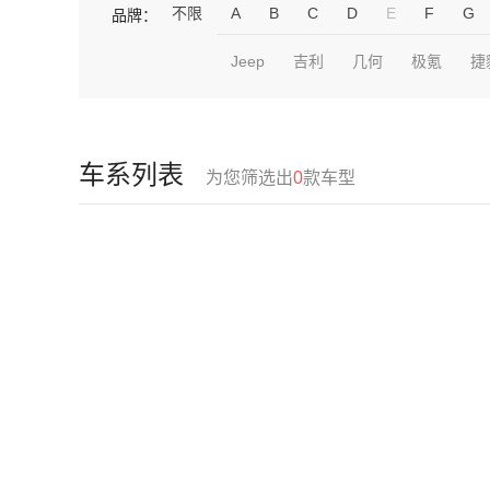
不限
A
B
C
D
E
F
G
品牌：
Jeep
吉利
几何
极氪
捷
车系列表
为您筛选出
0
款车型