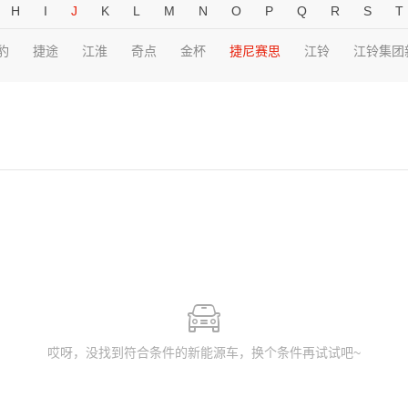
H
I
J
K
L
M
N
O
P
Q
R
S
T
豹
捷途
江淮
奇点
金杯
捷尼赛思
江铃
江铃集团
哎呀，没找到符合条件的新能源车，换个条件再试试吧~