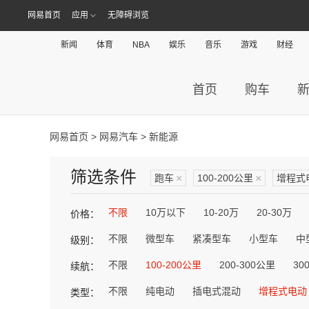
网易首页
应用
无障碍浏览
新闻
体育
NBA
娱乐
音乐
游戏
财经
首页
购车
网易首页
>
网易汽车
> 新能源
筛选条件
跑车
×
100-200公里
×
增程式
不限
10万以下
10-20万
20-30万
价格：
不限
微型车
紧凑型车
小型车
中
级别：
不限
100-200公里
200-300公里
30
续航：
不限
纯电动
插电式混动
增程式电动
类型：