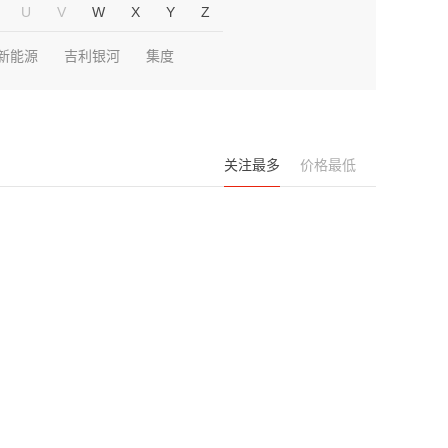
U
V
W
X
Y
Z
新能源
吉利银河
集度
关注最多
价格最低