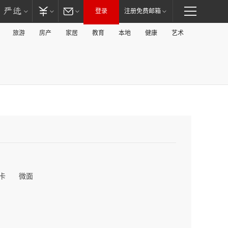
登录
注册免费邮箱
旅游
房产
家居
教育
本地
健康
艺术
卡
微面