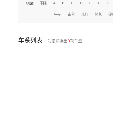
不限
A
B
C
D
E
F
G
品牌：
Jeep
吉利
几何
极氪
捷
车系列表
为您筛选出
0
款车型