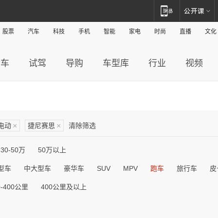
股票
汽车
科技
手机
智能
家电
时尚
直播
文化
新车
试驾
导购
车型库
行业
视频
电动
×
捷尼赛思
×
清除筛选
30-50万
50万以上
型车
中大型车
豪华车
SUV
MPV
跑车
旅行车
皮
0-400公里
400公里及以上