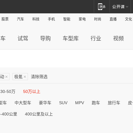
股票
汽车
科技
手机
智能
家电
时尚
直播
文化
新车
试驾
导购
车型库
行业
视频
动
×
极氪
×
清除筛选
30-50万
50万以上
型车
中大型车
豪华车
SUV
MPV
跑车
旅行车
皮
0-400公里
400公里及以上