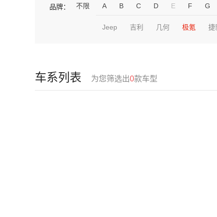
不限
A
B
C
D
E
F
G
品牌：
Jeep
吉利
几何
极氪
捷
车系列表
为您筛选出
0
款车型