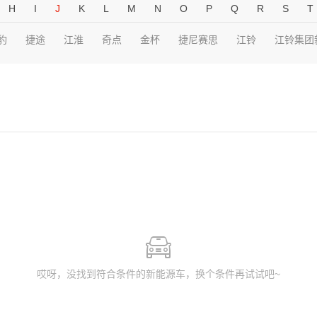
H
I
J
K
L
M
N
O
P
Q
R
S
T
豹
捷途
江淮
奇点
金杯
捷尼赛思
江铃
江铃集团
哎呀，没找到符合条件的新能源车，换个条件再试试吧~