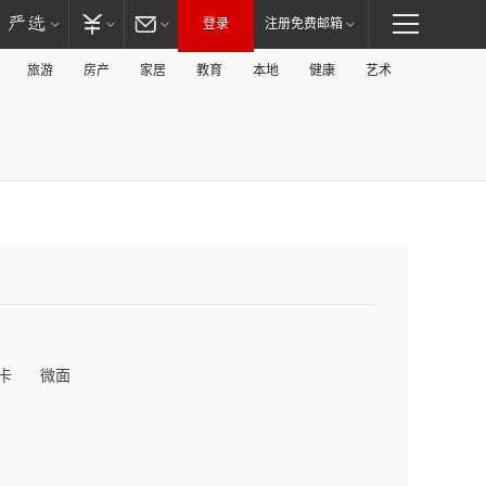
登录
注册免费邮箱
旅游
房产
家居
教育
本地
健康
艺术
卡
微面