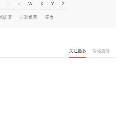
U
V
W
X
Y
Z
新能源
吉利银河
集度
关注最多
价格最低