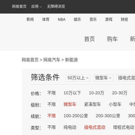
网易首页
应用
无障碍浏览
新闻
体育
NBA
娱乐
音乐
游戏
财经
首页
购车
网易首页
>
网易汽车
> 新能源
筛选条件
50万以上
×
微型车
×
插电式混
不限
10万以下
10-20万
20-30万
价格：
不限
微型车
紧凑型车
小型车
中
级别：
不限
100-200公里
200-300公里
30
续航：
不限
纯电动
插电式混动
增程式电动
类型：