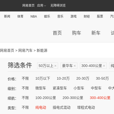
网易首页
应用
无障碍浏览
新闻
体育
NBA
娱乐
音乐
游戏
财经
股票
汽
首页
购车
新车
网易首页
>
网易汽车
> 新能源
筛选条件
50万以上
×
豪华车
×
300-400公里
×
不限
10万以下
10-20万
20-30万
30-50万
价格：
不限
微型车
紧凑型车
小型车
中型车
中
级别：
不限
100-200公里
200-300公里
300-400公里
续航：
不限
纯电动
插电式混动
增程式电动
类型：