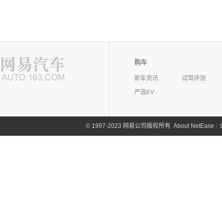
购车
新车资讯
试驾评测
严选EV
©
1997-2023 网易公司版权所有
About NetEase
|