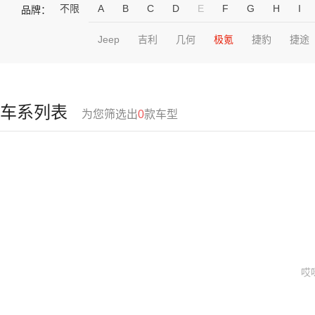
不限
A
B
C
D
E
F
G
H
I
品牌：
Jeep
吉利
几何
极氪
捷豹
捷途
车系列表
为您筛选出
0
款车型
哎