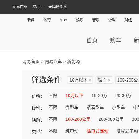
网易首页
应用
无障碍浏览
新闻
体育
NBA
娱乐
音乐
游戏
财经
首页
购车
网易首页
>
网易汽车
> 新能源
筛选条件
10万以下
×
微面
×
100-200
不限
10万以下
10-20万
20-30万
价格：
不限
微型车
紧凑型车
小型车
中
级别：
不限
100-200公里
200-300公里
30
续航：
不限
纯电动
插电式混动
增程式电动
类型：