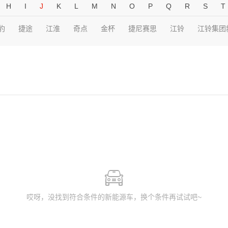
H
I
J
K
L
M
N
O
P
Q
R
S
T
豹
捷途
江淮
奇点
金杯
捷尼赛思
江铃
江铃集团
哎呀，没找到符合条件的新能源车，换个条件再试试吧~