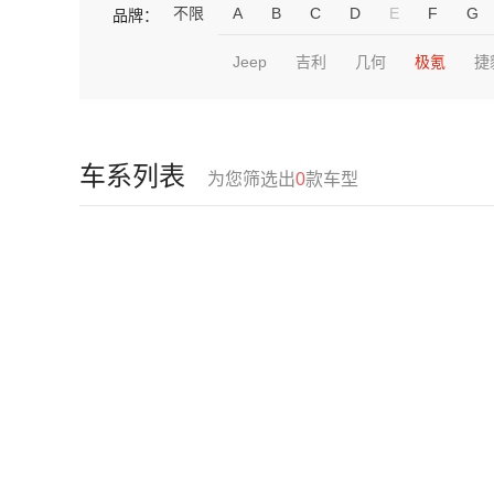
不限
A
B
C
D
E
F
G
品牌：
Jeep
吉利
几何
极氪
捷
车系列表
为您筛选出
0
款车型