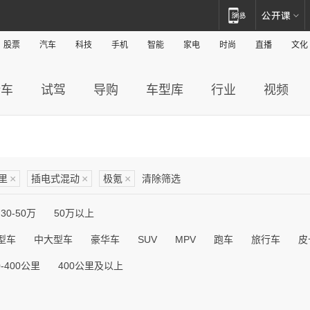
股票
汽车
科技
手机
智能
家电
时尚
直播
文化
新车
试驾
导购
车型库
行业
视频
公里
×
插电式混动
×
极氪
×
清除筛选
30-50万
50万以上
型车
中大型车
豪华车
SUV
MPV
跑车
旅行车
皮
0-400公里
400公里及以上