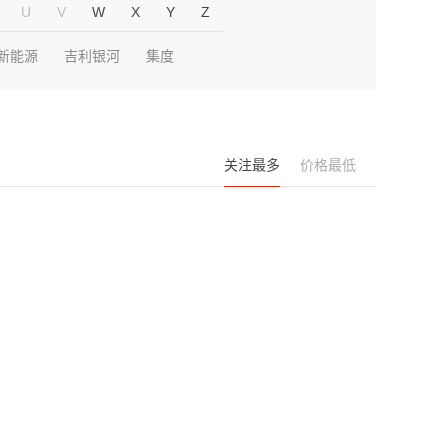
U
V
W
X
Y
Z
新能源
吉利银河
集度
关注最多
价格最低