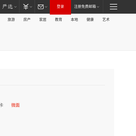
登录
注册免费邮箱
旅游
房产
家居
教育
本地
健康
艺术
卡
微面