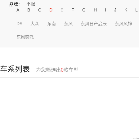
不限
品牌：
A
B
C
D
E
F
G
H
I
J
K
L
DS
大众
东南
东风
东风日产启辰
东风风神
东风奕派
车系列表
为您筛选出
0
款车型