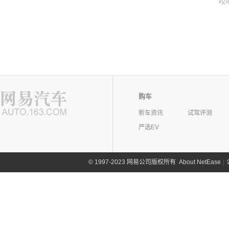
哎
购车
新车资讯
试驾评测
严选EV
©
1997-2023 网易公司版权所有
About NetEase
|