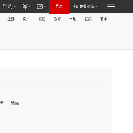
登录
注册免费邮箱
旅游
房产
家居
教育
本地
健康
艺术
卡
微面