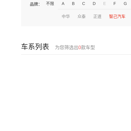
不限
A
B
C
D
E
F
G
品牌：
中华
众泰
正道
智己汽车
车系列表
为您筛选出
0
款车型