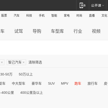
股票
汽车
科技
手机
智能
家电
时尚
直播
文化
新车
试驾
导购
车型库
行业
视频
×
智己汽车
×
清除筛选
30-50万
50万以上
型车
中大型车
豪华车
SUV
MPV
跑车
旅行车
皮
0-400公里
400公里及以上