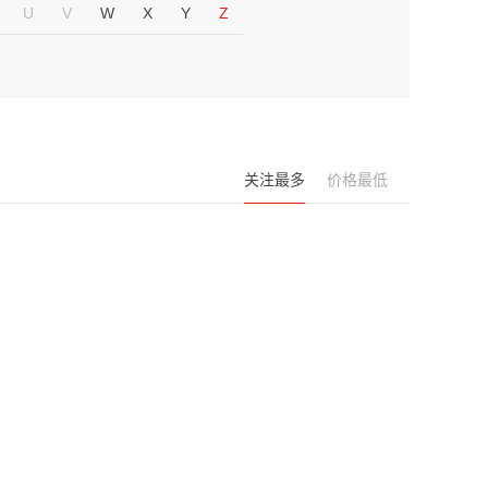
U
V
W
X
Y
Z
关注最多
价格最低