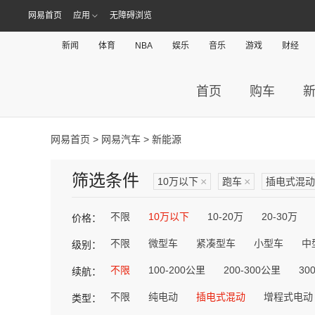
网易首页
应用
无障碍浏览
新闻
体育
NBA
娱乐
音乐
游戏
财经
首页
购车
网易首页
>
网易汽车
> 新能源
筛选条件
10万以下
×
跑车
×
插电式混动
不限
10万以下
10-20万
20-30万
价格：
不限
微型车
紧凑型车
小型车
中
级别：
不限
100-200公里
200-300公里
30
续航：
不限
纯电动
插电式混动
增程式电动
类型：