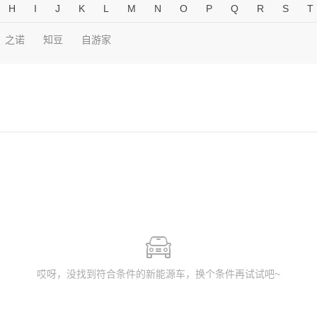
H
I
J
K
L
M
N
O
P
Q
R
S
T
之诺
知豆
自游家
哎呀，没找到符合条件的新能源车，换个条件再试试吧~