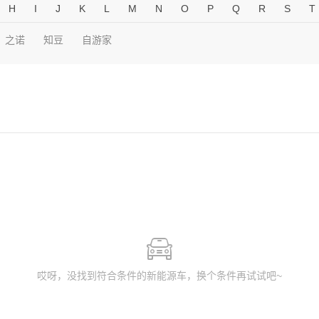
H
I
J
K
L
M
N
O
P
Q
R
S
T
之诺
知豆
自游家
哎呀，没找到符合条件的新能源车，换个条件再试试吧~