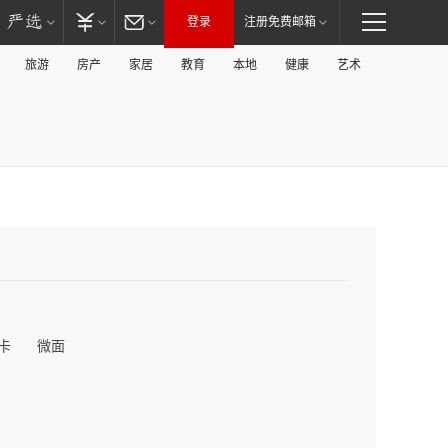
登录
注册免费邮箱
旅游
房产
家居
教育
本地
健康
艺术
卡
微面