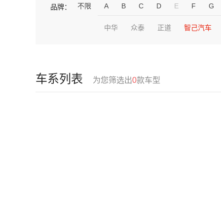
不限
A
B
C
D
E
F
G
品牌：
中华
众泰
正道
智己汽车
车系列表
为您筛选出
0
款车型