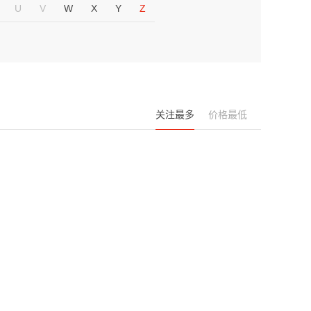
U
V
W
X
Y
Z
关注最多
价格最低