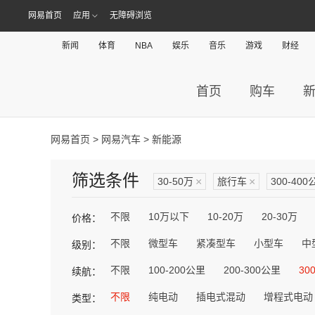
网易首页
应用
无障碍浏览
新闻
体育
NBA
娱乐
音乐
游戏
财经
首页
购车
网易首页
>
网易汽车
> 新能源
筛选条件
30-50万
×
旅行车
×
300-400
不限
10万以下
10-20万
20-30万
价格：
不限
微型车
紧凑型车
小型车
中
级别：
不限
100-200公里
200-300公里
30
续航：
不限
纯电动
插电式混动
增程式电动
类型：