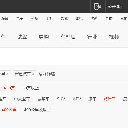
股票
汽车
科技
手机
智能
家电
时尚
直播
文化
新车
试驾
导购
车型库
行业
视频
公里
×
智己汽车
×
清除筛选
30-50万
50万以上
型车
中大型车
豪华车
SUV
MPV
跑车
旅行车
皮
0-400公里
400公里及以上