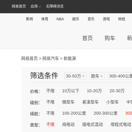
网易首页
应用
无障碍浏览
新闻
体育
NBA
娱乐
音乐
游戏
财经
首页
购车
网易首页
>
网易汽车
> 新能源
筛选条件
30-50万
×
跑车
×
300-400公
不限
10万以下
10-20万
20-30万
价格：
不限
微型车
紧凑型车
小型车
中
级别：
不限
100-200公里
200-300公里
30
续航：
不限
纯电动
插电式混动
增程式电动
类型：