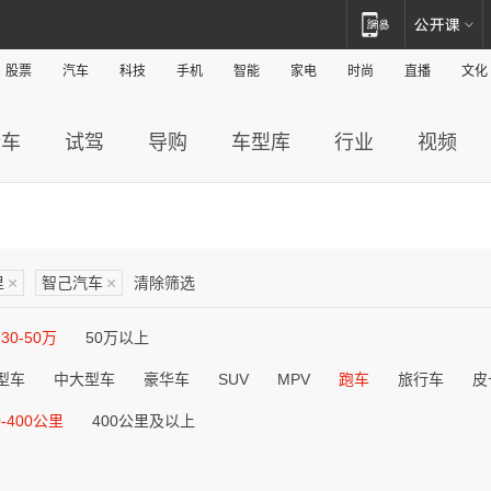
股票
汽车
科技
手机
智能
家电
时尚
直播
文化
新车
试驾
导购
车型库
行业
视频
里
×
智己汽车
×
清除筛选
30-50万
50万以上
型车
中大型车
豪华车
SUV
MPV
跑车
旅行车
皮
0-400公里
400公里及以上