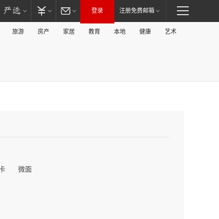
登录
注册免费邮箱
旅游
房产
家居
教育
本地
健康
艺术
卡
微面