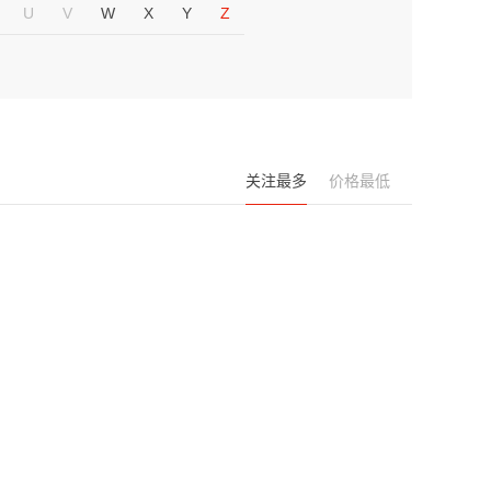
U
V
W
X
Y
Z
关注最多
价格最低