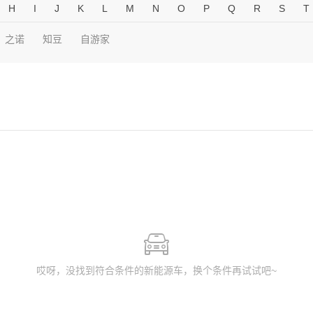
H
I
J
K
L
M
N
O
P
Q
R
S
T
之诺
知豆
自游家
哎呀，没找到符合条件的新能源车，换个条件再试试吧~