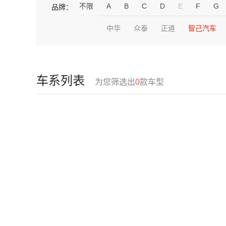
不限
A
B
C
D
E
F
G
品牌：
中华
众泰
正道
智己汽车
车系列表
为您筛选出
0
款车型