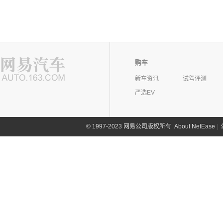
购车
新车资讯
试驾评测
严选EV
©
1997-2023 网易公司版权所有
About NetEase
|