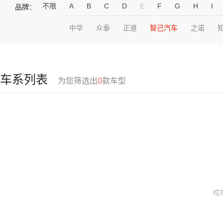
不限
A
B
C
D
E
F
G
H
I
品牌：
中华
众泰
正道
智己汽车
之诺
车系列表
为您筛选出
0
款车型
哎