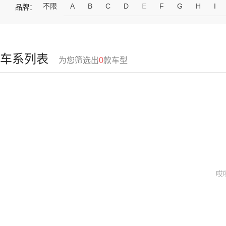
不限
A
B
C
D
E
F
G
H
I
品牌：
车系列表
为您筛选出
0
款车型
哎