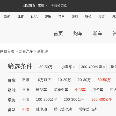
网易首页
应用
无障碍浏览
新闻
体育
NBA
娱乐
音乐
游戏
财经
股票
汽
首页
购车
新车
网易首页
>
网易汽车
> 新能源
筛选条件
30-50万
×
小型车
×
300-400公里
×
岚
不限
10万以下
10-20万
20-30万
30-50万
价格：
不限
微型车
紧凑型车
小型车
中型车
中
级别：
不限
100-200公里
200-300公里
300-400公里
续航：
不限
纯电动
插电式混动
增程式电动
类型：