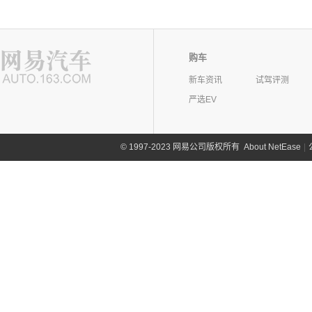
购车
新车资讯
试驾评测
严选EV
©
1997-2023 网易公司版权所有
About NetEase
|