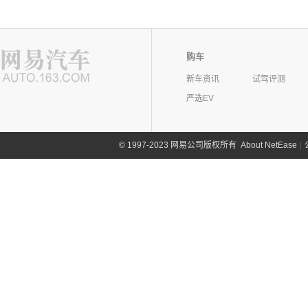
购车
新车资讯
试驾评测
严选EV
©
1997-2023 网易公司版权所有
About NetEase
|