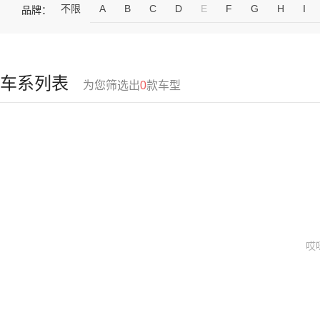
不限
A
B
C
D
E
F
G
H
I
品牌：
车系列表
为您筛选出
0
款车型
哎