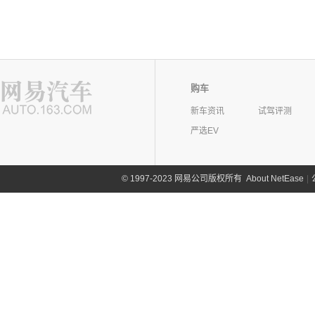
购车
新车资讯
试驾评测
严选EV
©
1997-2023 网易公司版权所有
About NetEase
|