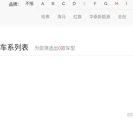
不限
A
B
C
D
E
F
G
H
I
品牌：
哈弗
海马
红旗
华泰新能源
合创
车系列表
为您筛选出
0
款车型
哎