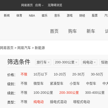
网易首页
应用
无障碍浏览
新闻
体育
NBA
娱乐
音乐
游戏
财经
股票
汽
首页
购车
新车
网易首页
>
网易汽车
> 新能源
筛选条件
旅行车
×
200-300公里
×
纯电动
×
恒驰
不限
10万以下
10-20万
20-30万
30-50万
价格：
不限
微型车
紧凑型车
小型车
中型车
中
级别：
不限
100-200公里
200-300公里
300-400公里
续航：
不限
纯电动
插电式混动
增程式电动
类型：