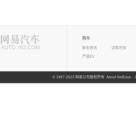
购车
新车资讯
试驾评测
严选EV
©
1997-2023 网易公司版权所有
About NetEase
|