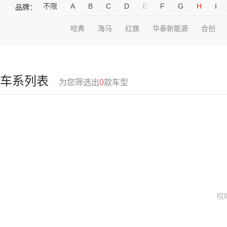
不限
A
B
C
D
E
F
G
H
I
品牌：
哈弗
海马
红旗
华泰新能源
合创
车系列表
为您筛选出
0
款车型
哎