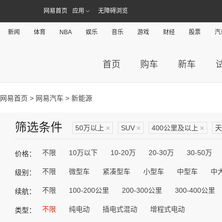
网易首页
应用
无障碍浏览
新闻
体育
NBA
娱乐
音乐
游戏
财经
股票
汽
首页
购车
新车
网易首页
>
网易汽车
> 新能源
筛选条件
50万以上
×
SUV
×
400公里及以上
×
天
不限
10万以下
10-20万
20-30万
30-50万
价格：
不限
微型车
紧凑型车
小型车
中型车
中
级别：
不限
100-200公里
200-300公里
300-400公里
续航：
不限
纯电动
插电式混动
增程式电动
类型：