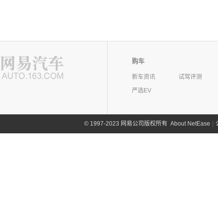
购车
新车资讯
试驾评测
严选EV
©
1997-2023 网易公司版权所有
About NetEase
|