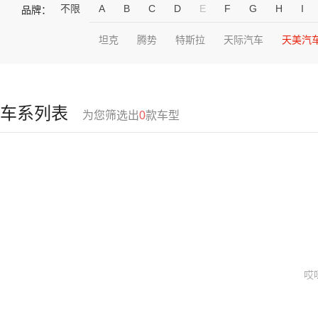
不限
A
B
C
D
E
F
G
H
I
品牌：
坦克
腾势
特斯拉
天际汽车
天美汽
车系列表
为您筛选出
0
款车型
哎