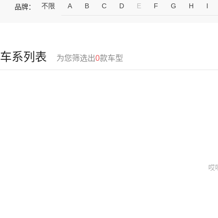
不限
A
B
C
D
E
F
G
H
I
品牌：
车系列表
为您筛选出
0
款车型
哎