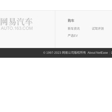
购车
新车资讯
试驾评测
严选EV
©
1997-2023 网易公司版权所有
About NetEase
|