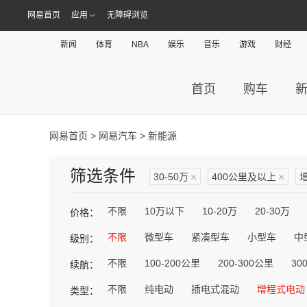
网易首页
应用
无障碍浏览
新闻
体育
NBA
娱乐
音乐
游戏
财经
首页
购车
网易首页
>
网易汽车
> 新能源
筛选条件
30-50万
×
400公里及以上
×
不限
10万以下
10-20万
20-30万
价格：
不限
微型车
紧凑型车
小型车
中
级别：
不限
100-200公里
200-300公里
30
续航：
不限
纯电动
插电式混动
增程式电动
类型：