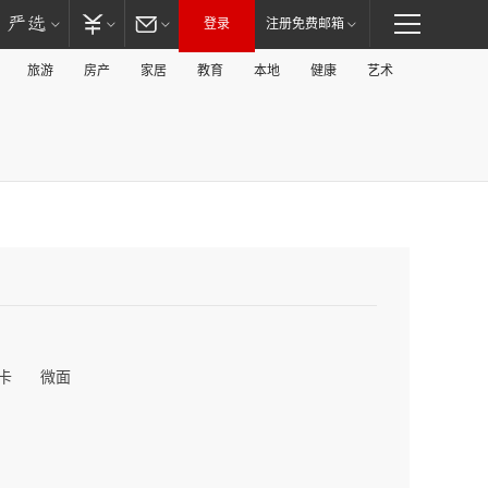
登录
注册免费邮箱
旅游
房产
家居
教育
本地
健康
艺术
卡
微面