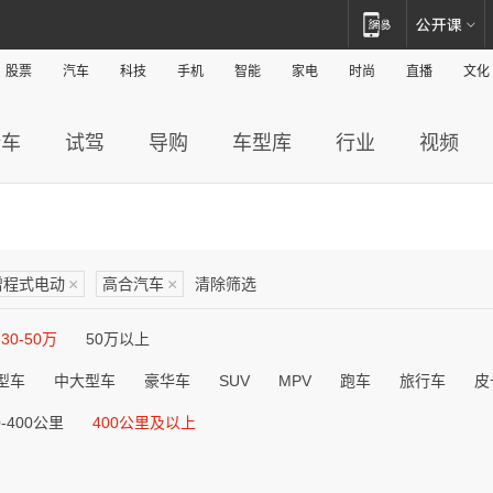
股票
汽车
科技
手机
智能
家电
时尚
直播
文化
新车
试驾
导购
车型库
行业
视频
增程式电动
×
高合汽车
×
清除筛选
30-50万
50万以上
型车
中大型车
豪华车
SUV
MPV
跑车
旅行车
皮
0-400公里
400公里及以上