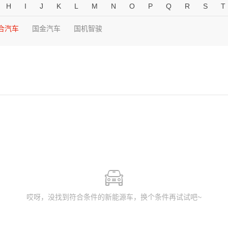
H
I
J
K
L
M
N
O
P
Q
R
S
T
合汽车
国金汽车
国机智骏
哎呀，没找到符合条件的新能源车，换个条件再试试吧~