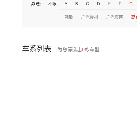
不限
A
B
C
D
E
F
G
品牌：
观致
广汽传祺
广汽集团
高
车系列表
为您筛选出
0
款车型