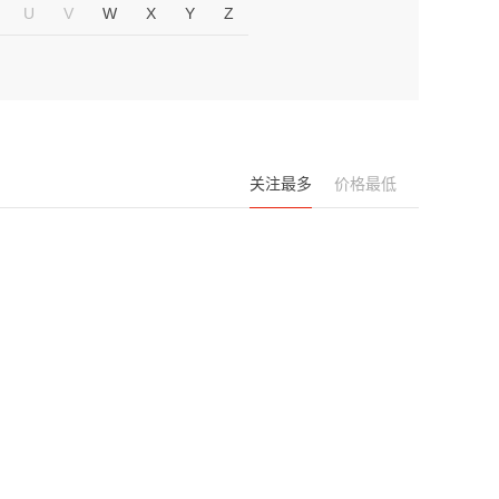
U
V
W
X
Y
Z
关注最多
价格最低