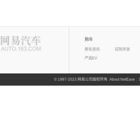
购车
新车资讯
试驾评测
严选EV
©
1997-2023 网易公司版权所有
About NetEase
|