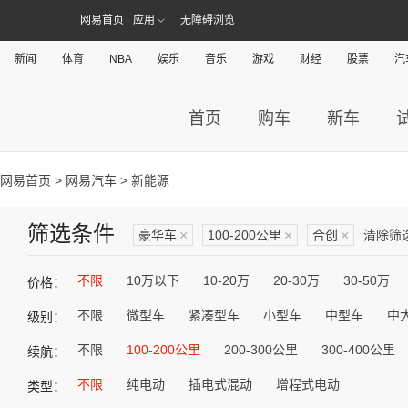
网易首页
应用
无障碍浏览
新闻
体育
NBA
娱乐
音乐
游戏
财经
股票
汽
首页
购车
新车
网易首页
>
网易汽车
> 新能源
筛选条件
豪华车
×
100-200公里
×
合创
×
清除筛
不限
10万以下
10-20万
20-30万
30-50万
价格：
不限
微型车
紧凑型车
小型车
中型车
中
级别：
不限
100-200公里
200-300公里
300-400公里
续航：
不限
纯电动
插电式混动
增程式电动
类型：