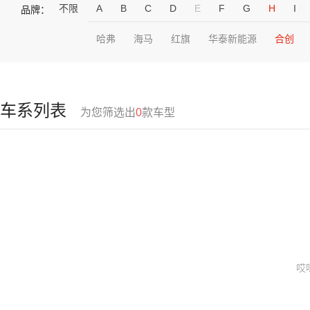
不限
A
B
C
D
E
F
G
H
I
品牌：
哈弗
海马
红旗
华泰新能源
合创
车系列表
为您筛选出
0
款车型
哎