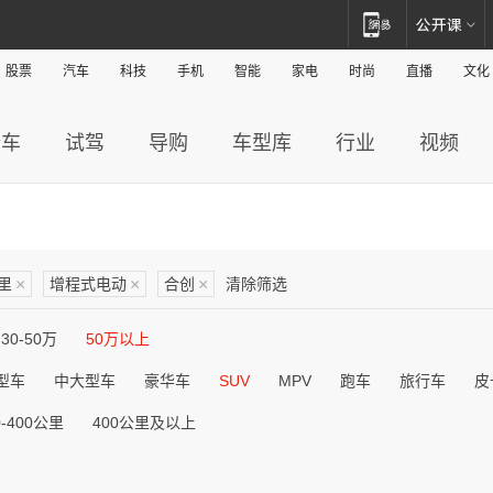
股票
汽车
科技
手机
智能
家电
时尚
直播
文化
新车
试驾
导购
车型库
行业
视频
公里
×
增程式电动
×
合创
×
清除筛选
30-50万
50万以上
型车
中大型车
豪华车
SUV
MPV
跑车
旅行车
皮
0-400公里
400公里及以上