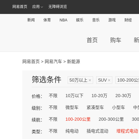
网易首页
应用
无障碍浏览
新闻
体育
NBA
娱乐
音乐
游戏
财经
首页
购车
网易首页
>
网易汽车
> 新能源
筛选条件
50万以上
×
SUV
×
100-200
不限
10万以下
10-20万
20-30万
价格：
不限
微型车
紧凑型车
小型车
中
级别：
不限
100-200公里
200-300公里
30
续航：
不限
纯电动
插电式混动
增程式电动
类型：