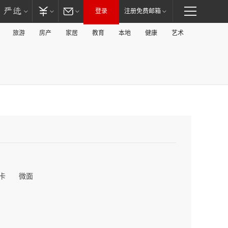
登录
注册免费邮箱
旅游
房产
家居
教育
本地
健康
艺术
卡
微面