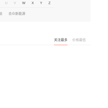
U
V
W
X
Y
Z
铂
合众新能源
关注最多
价格最低