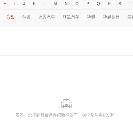
H
I
J
K
L
M
N
O
P
Q
R
S
T
合创
恒驰
汉腾汽车
红星汽车
华骐
华晨新日
昊
哎呀，没找到符合条件的新能源车，换个条件再试试吧~