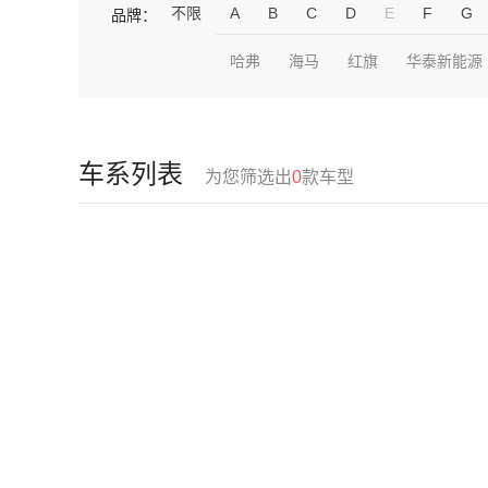
不限
A
B
C
D
E
F
G
品牌：
哈弗
海马
红旗
华泰新能源
车系列表
为您筛选出
0
款车型