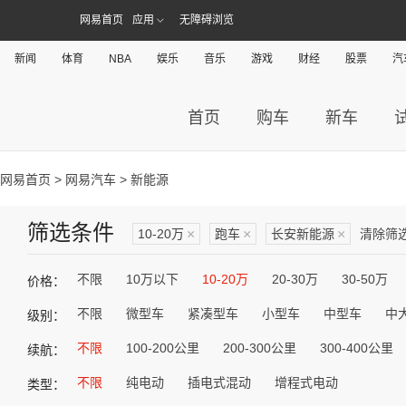
网易首页
应用
无障碍浏览
新闻
体育
NBA
娱乐
音乐
游戏
财经
股票
汽
首页
购车
新车
网易首页
>
网易汽车
> 新能源
筛选条件
10-20万
×
跑车
×
长安新能源
×
清除筛
不限
10万以下
10-20万
20-30万
30-50万
价格：
不限
微型车
紧凑型车
小型车
中型车
中
级别：
不限
100-200公里
200-300公里
300-400公里
续航：
不限
纯电动
插电式混动
增程式电动
类型：