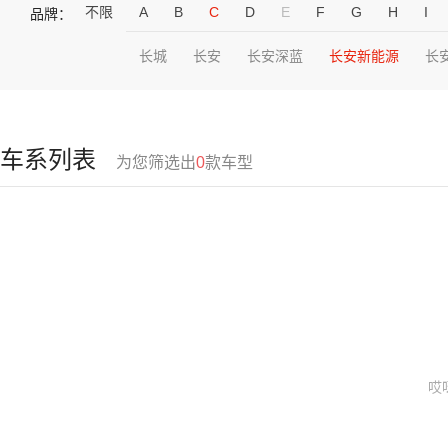
不限
A
B
C
D
E
F
G
H
I
品牌：
长城
长安
长安深蓝
长安新能源
长
车系列表
为您筛选出
0
款车型
哎