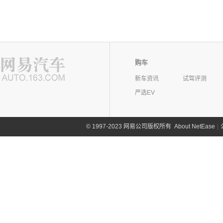
购车
新车资讯
试驾评测
严选EV
©
1997-2023 网易公司版权所有
About NetEase
|