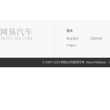
购车
新车资讯
试驾评测
严选EV
©
1997-2023 网易公司版权所有
About NetEase
|