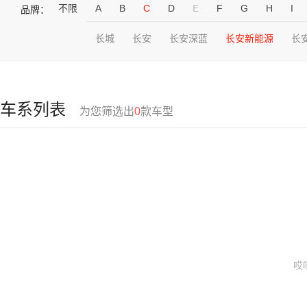
不限
A
B
C
D
E
F
G
H
I
品牌：
长城
长安
长安深蓝
长安新能源
长
车系列表
为您筛选出
0
款车型
哎