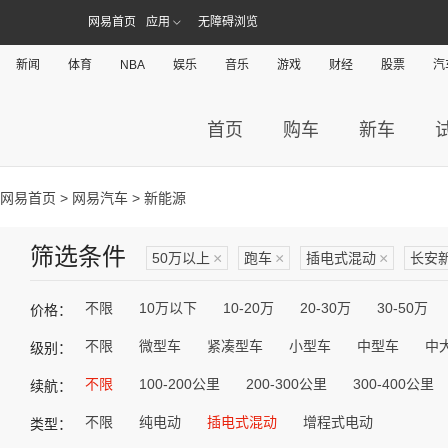
网易首页
应用
无障碍浏览
新闻
体育
NBA
娱乐
音乐
游戏
财经
股票
汽
首页
购车
新车
网易首页
>
网易汽车
> 新能源
筛选条件
50万以上
×
跑车
×
插电式混动
×
长安
不限
10万以下
10-20万
20-30万
30-50万
价格：
不限
微型车
紧凑型车
小型车
中型车
中
级别：
不限
100-200公里
200-300公里
300-400公里
续航：
不限
纯电动
插电式混动
增程式电动
类型：