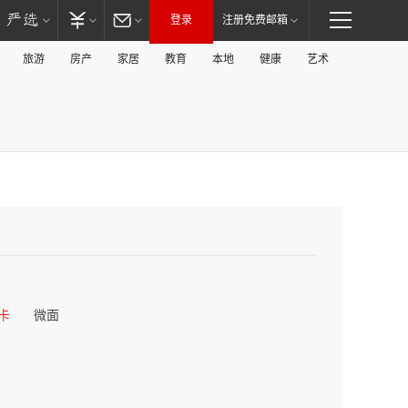
登录
注册免费邮箱
旅游
房产
家居
教育
本地
健康
艺术
卡
微面