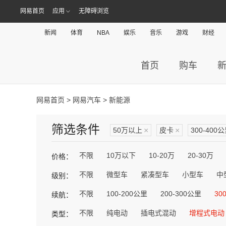
网易首页
应用
无障碍浏览
新闻
体育
NBA
娱乐
音乐
游戏
财经
首页
购车
网易首页
>
网易汽车
> 新能源
筛选条件
50万以上
×
皮卡
×
300-400
不限
10万以下
10-20万
20-30万
价格：
不限
微型车
紧凑型车
小型车
中
级别：
不限
100-200公里
200-300公里
30
续航：
不限
纯电动
插电式混动
增程式电动
类型：