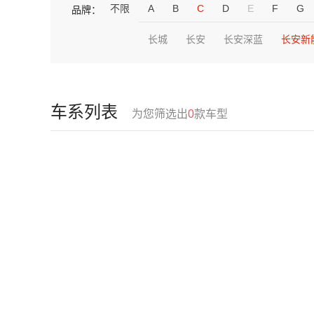
不限
A
B
C
D
E
F
G
品牌：
长城
长安
长安深蓝
长安新
车系列表
为您筛选出
0
款车型