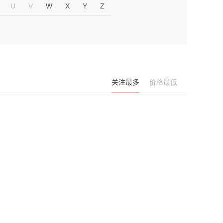
U
V
W
X
Y
Z
关注最多
价格最低