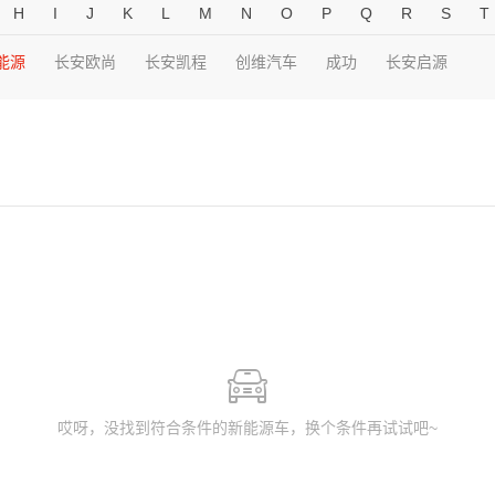
H
I
J
K
L
M
N
O
P
Q
R
S
T
能源
长安欧尚
长安凯程
创维汽车
成功
长安启源
哎呀，没找到符合条件的新能源车，换个条件再试试吧~