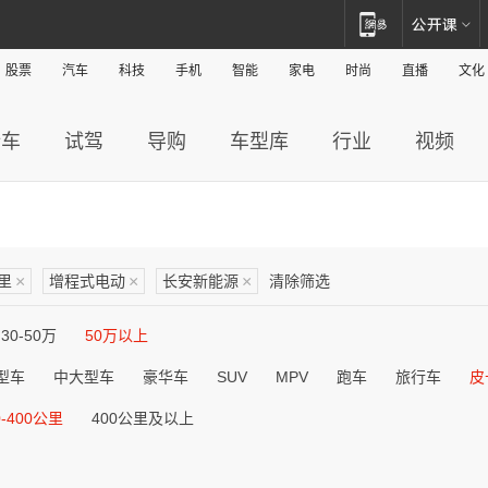
股票
汽车
科技
手机
智能
家电
时尚
直播
文化
新车
试驾
导购
车型库
行业
视频
公里
×
增程式电动
×
长安新能源
×
清除筛选
30-50万
50万以上
型车
中大型车
豪华车
SUV
MPV
跑车
旅行车
皮
0-400公里
400公里及以上