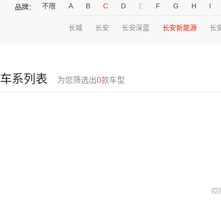
不限
A
B
C
D
E
F
G
H
I
品牌：
长城
长安
长安深蓝
长安新能源
长
车系列表
为您筛选出
0
款车型
哎