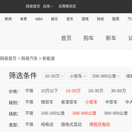
网易首页
应用
无障碍浏览
新闻
体育
NBA
娱乐
音乐
游戏
财经
股票
汽
首页
购车
新车
网易首页
>
网易汽车
> 新能源
筛选条件
10-20万
×
小型车
×
200-300公里
×
增
不限
10万以下
10-20万
20-30万
30-50万
价格：
不限
微型车
紧凑型车
小型车
中型车
中
级别：
不限
100-200公里
200-300公里
300-400公里
续航：
不限
纯电动
插电式混动
增程式电动
类型：