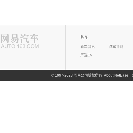
购车
新车资讯
试驾评测
严选EV
©
1997-2023 网易公司版权所有
About NetEase
|