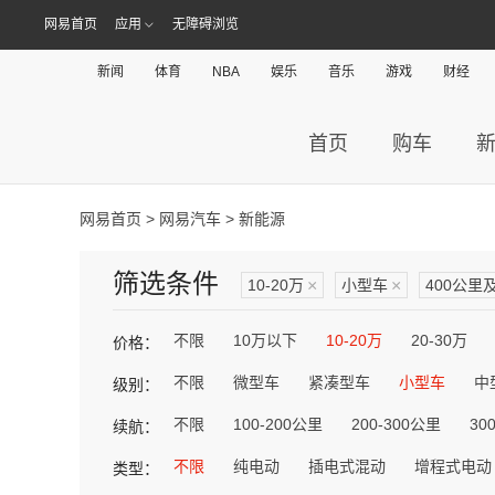
网易首页
应用
无障碍浏览
新闻
体育
NBA
娱乐
音乐
游戏
财经
首页
购车
网易首页
>
网易汽车
> 新能源
筛选条件
10-20万
×
小型车
×
400公里
不限
10万以下
10-20万
20-30万
价格：
不限
微型车
紧凑型车
小型车
中
级别：
不限
100-200公里
200-300公里
30
续航：
不限
纯电动
插电式混动
增程式电动
类型：