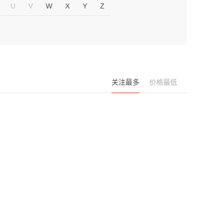
U
V
W
X
Y
Z
关注最多
价格最低