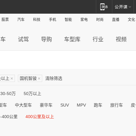
股票
汽车
科技
手机
智能
家电
时尚
直播
文化
新车
试驾
导购
车型库
行业
视频
及以上
×
国机智骏
×
清除筛选
30-50万
50万以上
型车
中大型车
豪华车
SUV
MPV
跑车
旅行车
皮
0-400公里
400公里及以上