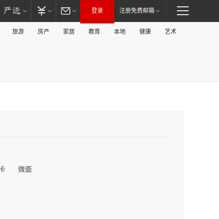
登录
注册免费邮箱
旅游
房产
家居
教育
本地
健康
艺术
卡
微面