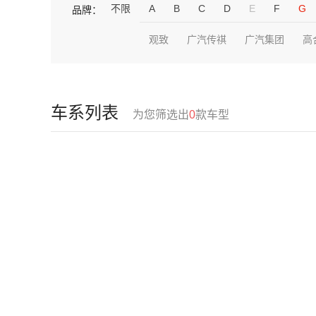
不限
A
B
C
D
E
F
G
品牌：
观致
广汽传祺
广汽集团
高
车系列表
为您筛选出
0
款车型