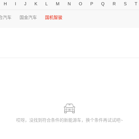
H
I
J
K
L
M
N
O
P
Q
R
S
T
合汽车
国金汽车
国机智骏
哎呀，没找到符合条件的新能源车，换个条件再试试吧~