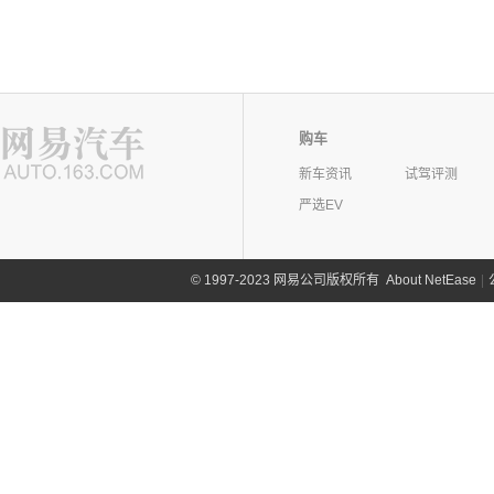
购车
新车资讯
试驾评测
严选EV
©
1997-2023 网易公司版权所有
About NetEase
|