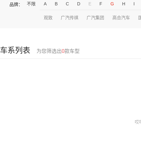
不限
A
B
C
D
E
F
G
H
I
品牌：
观致
广汽传祺
广汽集团
高合汽车
车系列表
为您筛选出
0
款车型
哎