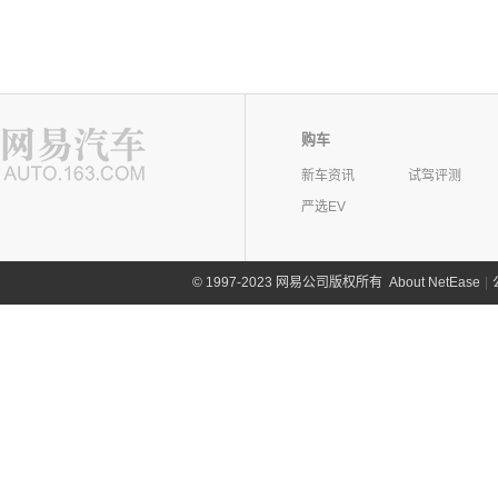
购车
新车资讯
试驾评测
严选EV
©
1997-2023 网易公司版权所有
About NetEase
|