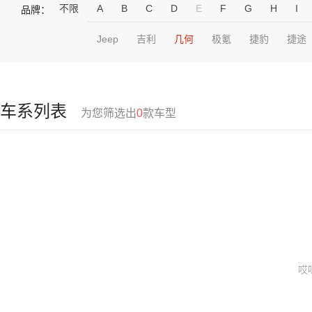
不限
A
B
C
D
E
F
G
H
I
品牌：
Jeep
吉利
几何
极氪
捷豹
捷途
车系列表
为您筛选出
0
款车型
哎