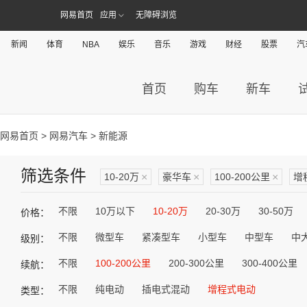
网易首页
应用
无障碍浏览
新闻
体育
NBA
娱乐
音乐
游戏
财经
股票
汽
首页
购车
新车
网易首页
>
网易汽车
> 新能源
筛选条件
10-20万
×
豪华车
×
100-200公里
×
增
不限
10万以下
10-20万
20-30万
30-50万
价格：
不限
微型车
紧凑型车
小型车
中型车
中
级别：
不限
100-200公里
200-300公里
300-400公里
续航：
不限
纯电动
插电式混动
增程式电动
类型：