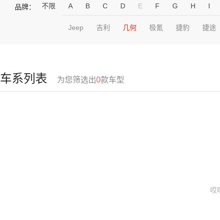
不限
A
B
C
D
E
F
G
H
I
品牌：
Jeep
吉利
几何
极氪
捷豹
捷途
车系列表
为您筛选出
0
款车型
哎