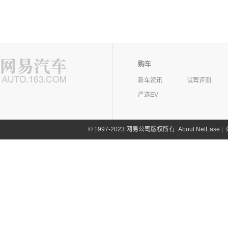
购车
新车资讯
试驾评测
严选EV
©
1997-2023 网易公司版权所有
About NetEase
|