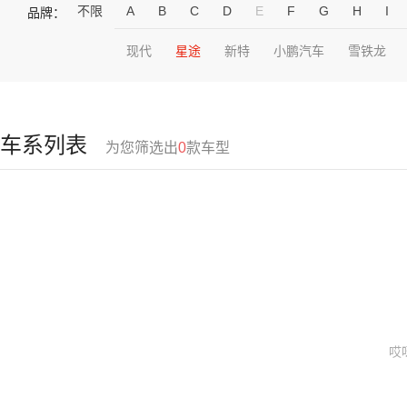
不限
A
B
C
D
E
F
G
H
I
品牌：
现代
星途
新特
小鹏汽车
雪铁龙
车系列表
为您筛选出
0
款车型
哎