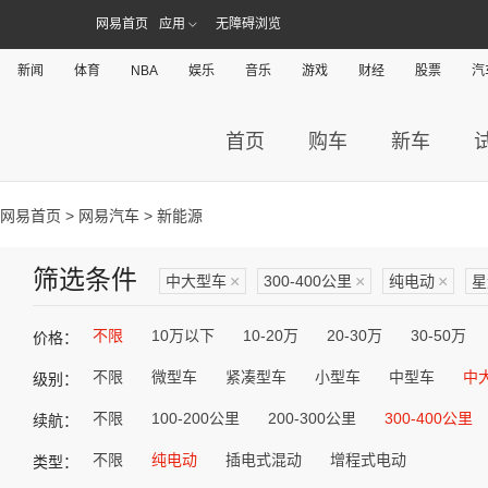
网易首页
应用
无障碍浏览
新闻
体育
NBA
娱乐
音乐
游戏
财经
股票
汽
首页
购车
新车
网易首页
>
网易汽车
> 新能源
筛选条件
中大型车
×
300-400公里
×
纯电动
×
星
不限
10万以下
10-20万
20-30万
30-50万
价格：
不限
微型车
紧凑型车
小型车
中型车
中
级别：
不限
100-200公里
200-300公里
300-400公里
续航：
不限
纯电动
插电式混动
增程式电动
类型：