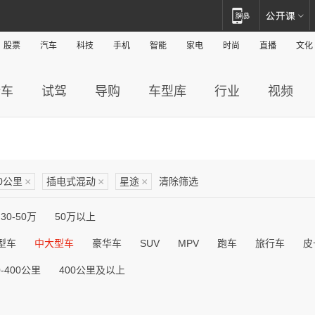
股票
汽车
科技
手机
智能
家电
时尚
直播
文化
新车
试驾
导购
车型库
行业
视频
00公里
×
插电式混动
×
星途
×
清除筛选
30-50万
50万以上
型车
中大型车
豪华车
SUV
MPV
跑车
旅行车
皮
0-400公里
400公里及以上