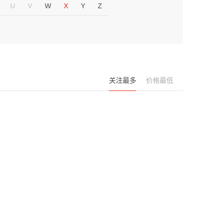
U
V
W
X
Y
Z
关注最多
价格最低