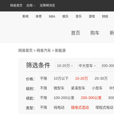
网易首页
应用
无障碍浏览
新闻
体育
NBA
娱乐
音乐
游戏
财经
首页
购车
网易首页
>
网易汽车
> 新能源
筛选条件
10-20万
×
中大型车
×
200-3
不限
10万以下
10-20万
20-30万
价格：
不限
微型车
紧凑型车
小型车
中
级别：
不限
100-200公里
200-300公里
30
续航：
不限
纯电动
插电式混动
增程式电动
类型：