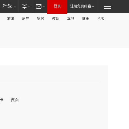
登录
注册免费邮箱
旅游
房产
家居
教育
本地
健康
艺术
卡
微面