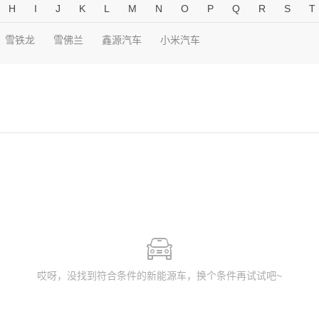
H
I
J
K
L
M
N
O
P
Q
R
S
T
雪铁龙
雪佛兰
鑫源汽车
小米汽车
哎呀，没找到符合条件的新能源车，换个条件再试试吧~