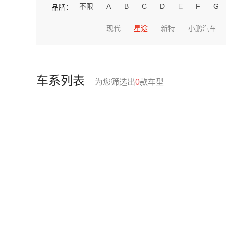
不限
A
B
C
D
E
F
G
品牌：
现代
星途
新特
小鹏汽车
车系列表
为您筛选出
0
款车型