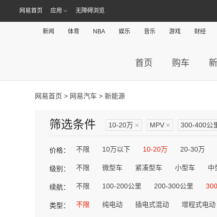
网易首页
应用
无障碍浏览
新闻
体育
NBA
娱乐
音乐
游戏
财经
首页
购车
网易首页
>
网易汽车
> 新能源
筛选条件
10-20万
×
MPV
×
300-400公
不限
10万以下
10-20万
20-30万
价格：
不限
微型车
紧凑型车
小型车
中
级别：
不限
100-200公里
200-300公里
30
续航：
不限
纯电动
插电式混动
增程式电动
类型：