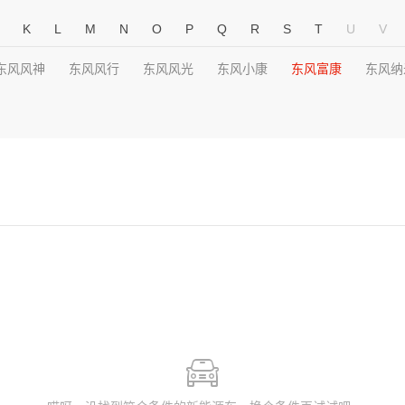
K
L
M
N
O
P
Q
R
S
T
U
V
东风风神
东风风行
东风风光
东风小康
东风富康
东风纳