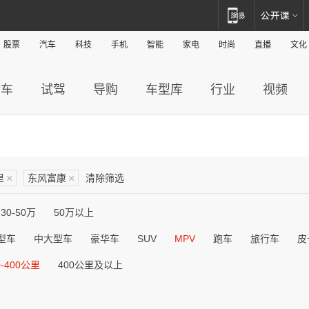
股票
汽车
科技
手机
智能
家电
时尚
直播
文化
新车
试驾
导购
车型库
行业
视频
里
×
东风富康
×
清除筛选
30-50万
50万以上
型车
中大型车
豪华车
SUV
MPV
跑车
旅行车
皮
0-400公里
400公里及以上