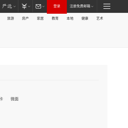
登录
注册免费邮箱
旅游
房产
家居
教育
本地
健康
艺术
卡
微面