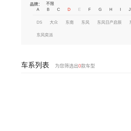
不限
品牌：
A
B
C
D
E
F
G
H
I
J
DS
大众
东南
东风
东风日产启辰
东风奕派
车系列表
为您筛选出
0
款车型