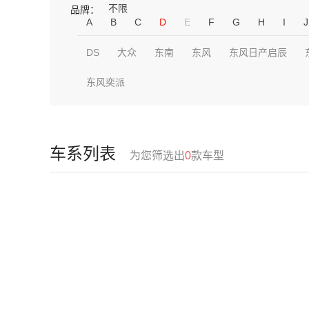
不限
品牌：
A
B
C
D
E
F
G
H
I
J
DS
大众
东南
东风
东风日产启辰
东风奕派
车系列表
为您筛选出
0
款车型