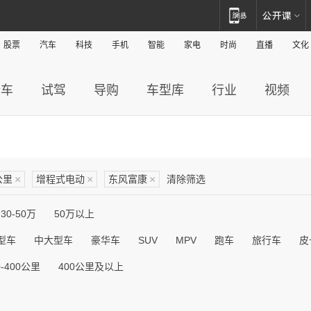
股票
汽车
科技
手机
智能
家电
时尚
直播
文化
新车
试驾
导购
车型库
行业
视频
公里
×
增程式电动
×
东风富康
×
清除筛选
30-50万
50万以上
型车
中大型车
豪华车
SUV
MPV
跑车
旅行车
皮
0-400公里
400公里及以上