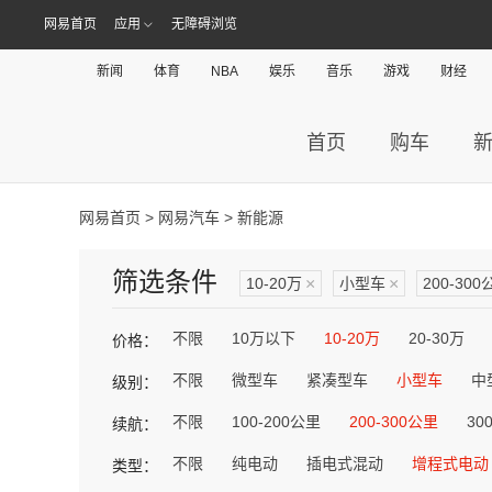
网易首页
应用
无障碍浏览
新闻
体育
NBA
娱乐
音乐
游戏
财经
首页
购车
网易首页
>
网易汽车
> 新能源
筛选条件
10-20万
×
小型车
×
200-300
不限
10万以下
10-20万
20-30万
价格：
不限
微型车
紧凑型车
小型车
中
级别：
不限
100-200公里
200-300公里
30
续航：
不限
纯电动
插电式混动
增程式电动
类型：