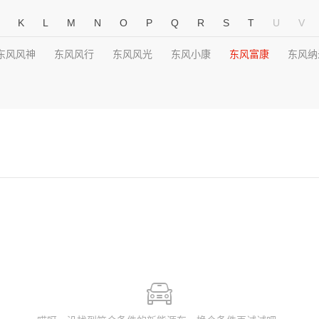
K
L
M
N
O
P
Q
R
S
T
U
V
东风风神
东风风行
东风风光
东风小康
东风富康
东风纳