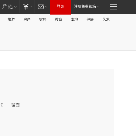
登录
注册免费邮箱
旅游
房产
家居
教育
本地
健康
艺术
卡
微面