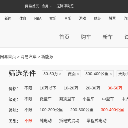
网易首页
应用
无障碍浏览
新闻
体育
NBA
娱乐
音乐
游戏
财经
股票
汽
首页
购车
新车
网易首页
>
网易汽车
> 新能源
筛选条件
30-50万
×
微面
×
300-400公里
×
天际
不限
10万以下
10-20万
20-30万
30-50万
价格：
不限
微型车
紧凑型车
小型车
中型车
中
级别：
不限
100-200公里
200-300公里
300-400公里
续航：
不限
纯电动
插电式混动
增程式电动
类型：