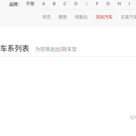
不限
A
B
C
D
E
F
G
H
I
品牌：
坦克
腾势
特斯拉
天际汽车
天美汽
车系列表
为您筛选出
0
款车型
哎