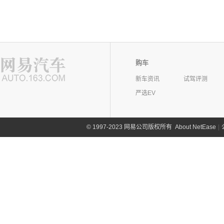
购车
新车资讯
试驾评测
严选EV
©
1997-2023 网易公司版权所有
About NetEase
|