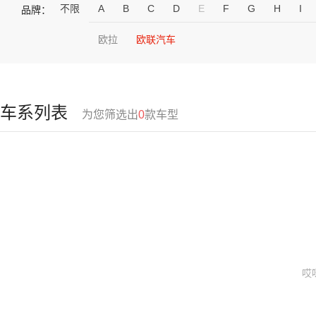
不限
A
B
C
D
E
F
G
H
I
品牌：
欧拉
欧联汽车
车系列表
为您筛选出
0
款车型
哎