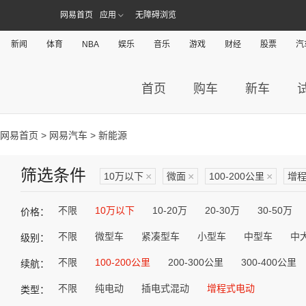
网易首页
应用
无障碍浏览
新闻
体育
NBA
娱乐
音乐
游戏
财经
股票
汽
首页
购车
新车
网易首页
>
网易汽车
> 新能源
筛选条件
10万以下
×
微面
×
100-200公里
×
增
不限
10万以下
10-20万
20-30万
30-50万
价格：
不限
微型车
紧凑型车
小型车
中型车
中
级别：
不限
100-200公里
200-300公里
300-400公里
续航：
不限
纯电动
插电式混动
增程式电动
类型：