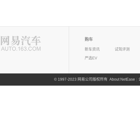
购车
新车资讯
试驾评测
严选EV
©
1997-2023 网易公司版权所有
About NetEase
|