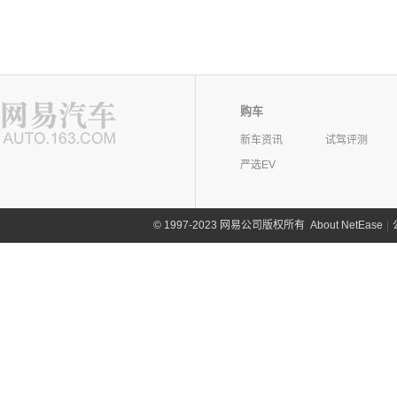
购车
新车资讯
试驾评测
严选EV
©
1997-2023 网易公司版权所有
About NetEase
|