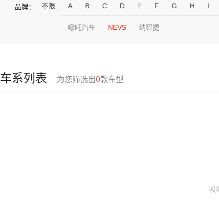
不限
A
B
C
D
E
F
G
H
I
品牌：
哪吒汽车
NEVS
纳智捷
车系列表
为您筛选出
0
款车型
哎