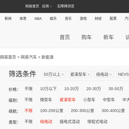
网易首页
应用
无障碍浏览
新闻
体育
NBA
娱乐
音乐
游戏
财经
股票
汽
首页
购车
新车
网易首页
>
网易汽车
> 新能源
筛选条件
50万以上
×
紧凑型车
×
纯电动
×
NEVS
不限
10万以下
10-20万
20-30万
30-50万
价格：
不限
微型车
紧凑型车
小型车
中型车
中
级别：
不限
100-200公里
200-300公里
300-400公里
续航：
不限
纯电动
插电式混动
增程式电动
类型：