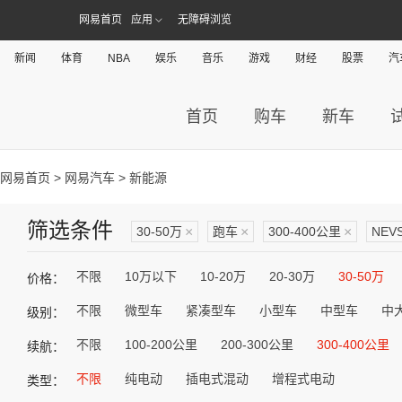
网易首页
应用
无障碍浏览
新闻
体育
NBA
娱乐
音乐
游戏
财经
股票
汽
首页
购车
新车
网易首页
>
网易汽车
> 新能源
筛选条件
30-50万
×
跑车
×
300-400公里
×
NEV
不限
10万以下
10-20万
20-30万
30-50万
价格：
不限
微型车
紧凑型车
小型车
中型车
中
级别：
不限
100-200公里
200-300公里
300-400公里
续航：
不限
纯电动
插电式混动
增程式电动
类型：