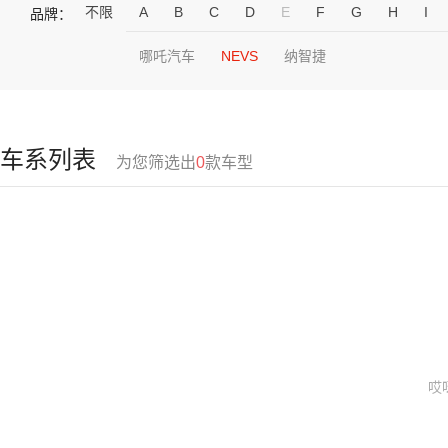
不限
A
B
C
D
E
F
G
H
I
品牌：
哪吒汽车
NEVS
纳智捷
车系列表
为您筛选出
0
款车型
哎