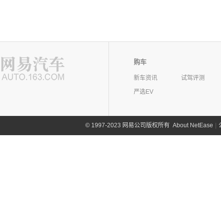
购车
新车资讯
试驾评测
严选EV
©
1997-2023 网易公司版权所有
About NetEase
|