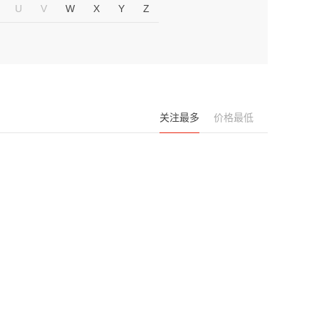
U
V
W
X
Y
Z
关注最多
价格最低