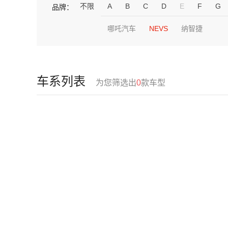
不限
A
B
C
D
E
F
G
品牌：
哪吒汽车
NEVS
纳智捷
车系列表
为您筛选出
0
款车型