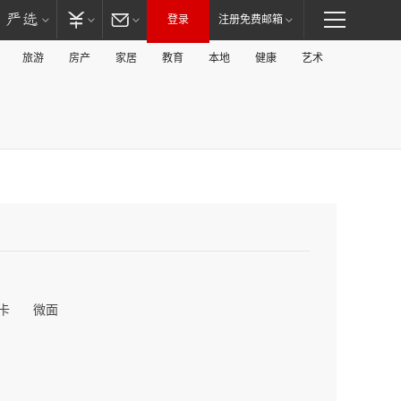
登录
注册免费邮箱
旅游
房产
家居
教育
本地
健康
艺术
卡
微面