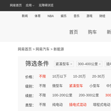
网易首页
应用
无障碍浏览
新闻
体育
NBA
娱乐
音乐
游戏
财经
首页
购车
网易首页
>
网易汽车
> 新能源
筛选条件
紧凑型车
×
300-400公里
×
插
不限
10万以下
10-20万
20-30万
价格：
不限
微型车
紧凑型车
小型车
中
级别：
不限
100-200公里
200-300公里
30
续航：
不限
纯电动
插电式混动
增程式电动
类型：