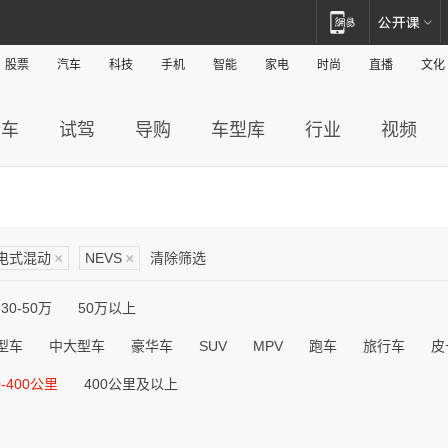
股票
汽车
科技
手机
智能
家电
时尚
直播
文化
新车
试驾
导购
车型库
行业
视频
电式混动
×
NEVS
×
清除筛选
30-50万
50万以上
型车
中大型车
豪华车
SUV
MPV
跑车
旅行车
皮
0-400公里
400公里及以上