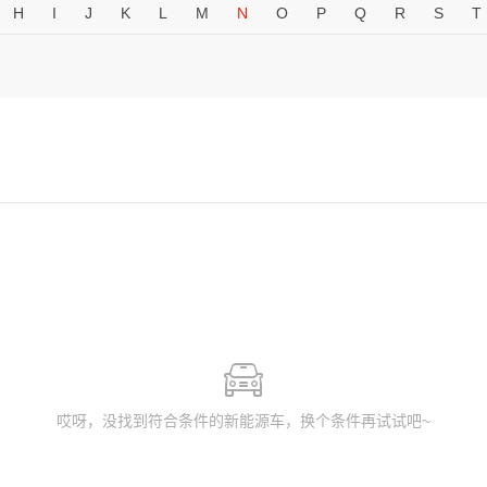
H
I
J
K
L
M
N
O
P
Q
R
S
T
哎呀，没找到符合条件的新能源车，换个条件再试试吧~