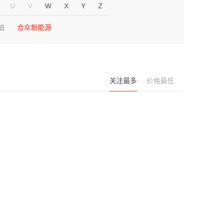
U
V
W
X
Y
Z
铂
合众新能源
关注最多
价格最低