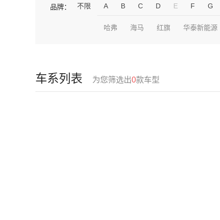
不限
A
B
C
D
E
F
G
品牌：
哈弗
海马
红旗
华泰新能源
车系列表
为您筛选出
0
款车型