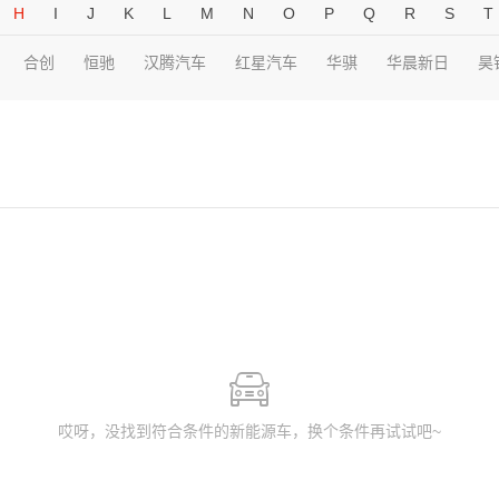
H
I
J
K
L
M
N
O
P
Q
R
S
T
合创
恒驰
汉腾汽车
红星汽车
华骐
华晨新日
昊
哎呀，没找到符合条件的新能源车，换个条件再试试吧~