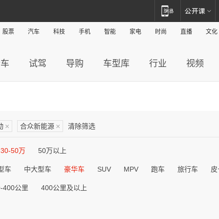
股票
汽车
科技
手机
智能
家电
时尚
直播
文化
新车
试驾
导购
车型库
行业
视频
动
×
合众新能源
×
清除筛选
30-50万
50万以上
型车
中大型车
豪华车
SUV
MPV
跑车
旅行车
皮
0-400公里
400公里及以上