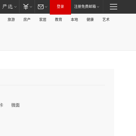
登录
注册免费邮箱
旅游
房产
家居
教育
本地
健康
艺术
卡
微面