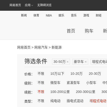
网易首页
应用
无障碍浏览
新闻
体育
NBA
娱乐
音乐
游戏
财经
首页
购车
网易首页
>
网易汽车
> 新能源
筛选条件
30-50万
×
豪华车
×
增程式电
不限
10万以下
10-20万
20-30万
价格：
不限
微型车
紧凑型车
小型车
中
级别：
不限
100-200公里
200-300公里
30
续航：
不限
纯电动
插电式混动
增程式电动
类型：