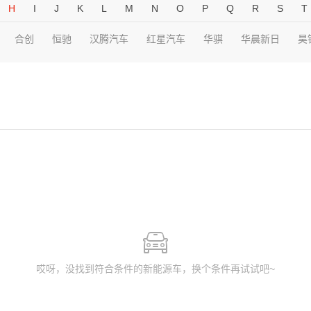
H
I
J
K
L
M
N
O
P
Q
R
S
T
合创
恒驰
汉腾汽车
红星汽车
华骐
华晨新日
昊
哎呀，没找到符合条件的新能源车，换个条件再试试吧~