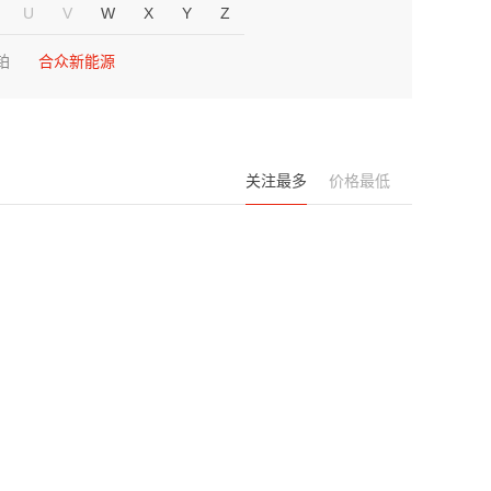
U
V
W
X
Y
Z
铂
合众新能源
关注最多
价格最低