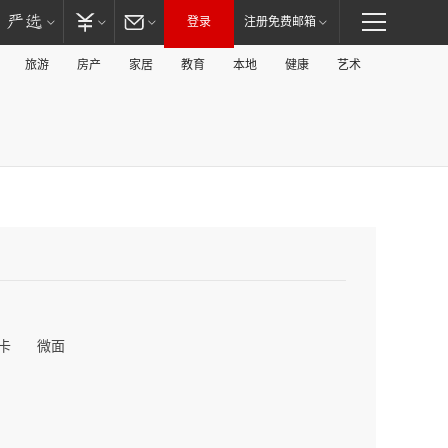
登录
注册免费邮箱
旅游
房产
家居
教育
本地
健康
艺术
卡
微面