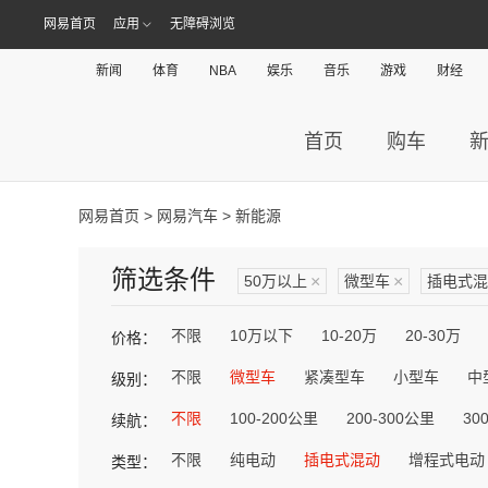
网易首页
应用
无障碍浏览
新闻
体育
NBA
娱乐
音乐
游戏
财经
首页
购车
网易首页
>
网易汽车
> 新能源
筛选条件
50万以上
×
微型车
×
插电式混
不限
10万以下
10-20万
20-30万
价格：
不限
微型车
紧凑型车
小型车
中
级别：
不限
100-200公里
200-300公里
30
续航：
不限
纯电动
插电式混动
增程式电动
类型：