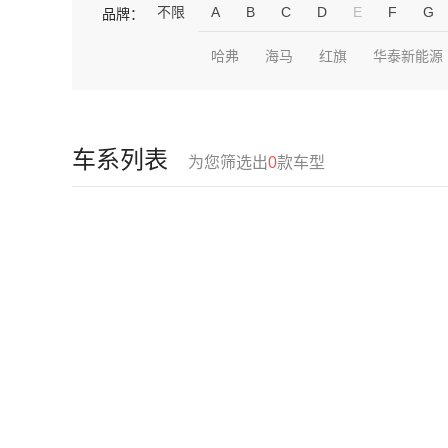
不限
A
B
C
D
E
F
G
品牌：
哈弗
海马
红旗
华泰新能源
车系列表
为您筛选出
0
款车型