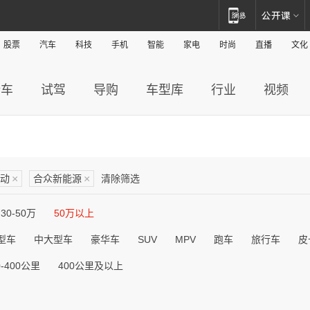
股票
汽车
科技
手机
智能
家电
时尚
直播
文化
新车
试驾
导购
车型库
行业
视频
动
×
合众新能源
×
清除筛选
30-50万
50万以上
型车
中大型车
豪华车
SUV
MPV
跑车
旅行车
皮
0-400公里
400公里及以上