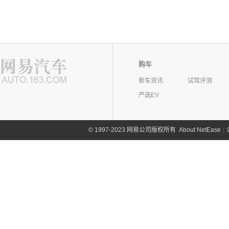
购车
新车资讯
试驾评测
严选EV
©
1997-2023 网易公司版权所有
About NetEase
|