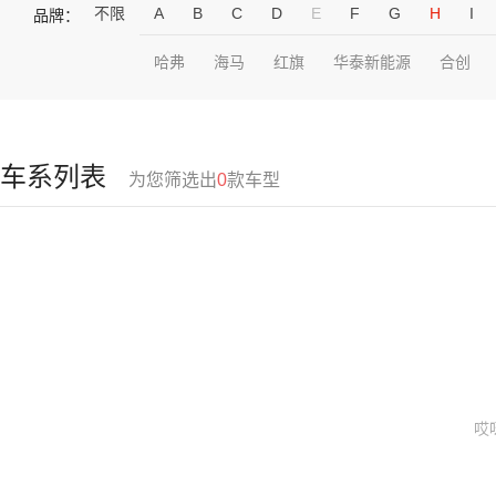
不限
A
B
C
D
E
F
G
H
I
品牌：
哈弗
海马
红旗
华泰新能源
合创
车系列表
为您筛选出
0
款车型
哎