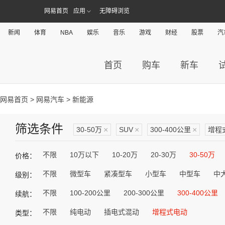
网易首页
应用
无障碍浏览
新闻
体育
NBA
娱乐
音乐
游戏
财经
股票
汽
首页
购车
新车
网易首页
>
网易汽车
> 新能源
筛选条件
30-50万
×
SUV
×
300-400公里
×
增程
不限
10万以下
10-20万
20-30万
30-50万
价格：
不限
微型车
紧凑型车
小型车
中型车
中
级别：
不限
100-200公里
200-300公里
300-400公里
续航：
不限
纯电动
插电式混动
增程式电动
类型：