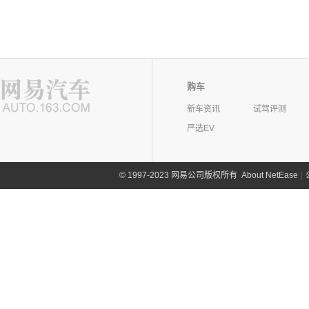
购车
新车资讯
试驾评测
严选EV
©
1997-2023 网易公司版权所有
About NetEase
|