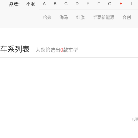
不限
A
B
C
D
E
F
G
H
I
品牌：
哈弗
海马
红旗
华泰新能源
合创
车系列表
为您筛选出
0
款车型
哎