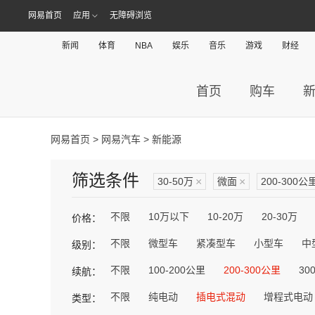
网易首页
应用
无障碍浏览
新闻
体育
NBA
娱乐
音乐
游戏
财经
首页
购车
网易首页
>
网易汽车
> 新能源
筛选条件
30-50万
×
微面
×
200-300公
不限
10万以下
10-20万
20-30万
价格：
不限
微型车
紧凑型车
小型车
中
级别：
不限
100-200公里
200-300公里
30
续航：
不限
纯电动
插电式混动
增程式电动
类型：