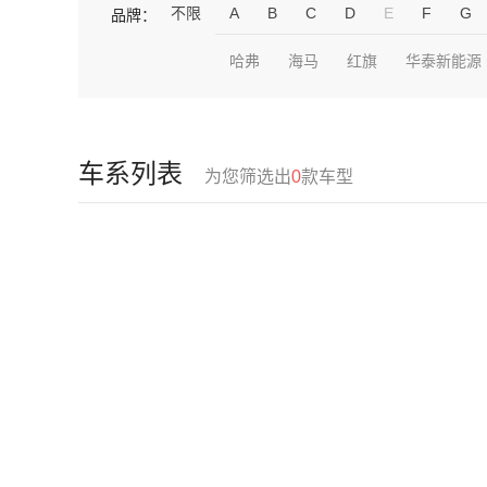
不限
A
B
C
D
E
F
G
品牌：
哈弗
海马
红旗
华泰新能源
车系列表
为您筛选出
0
款车型