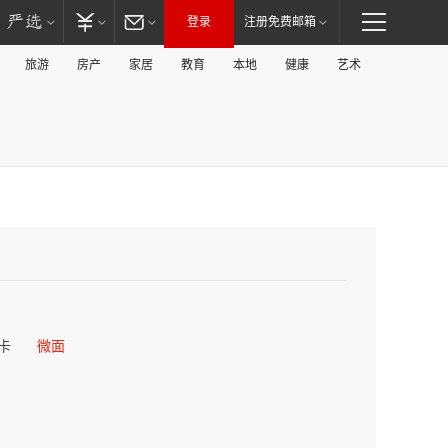
登录
注册免费邮箱
旅游
房产
家居
教育
本地
健康
艺术
卡
微面