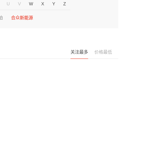
U
V
W
X
Y
Z
铂
合众新能源
关注最多
价格最低