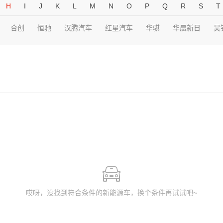
H
I
J
K
L
M
N
O
P
Q
R
S
T
合创
恒驰
汉腾汽车
红星汽车
华骐
华晨新日
昊
哎呀，没找到符合条件的新能源车，换个条件再试试吧~