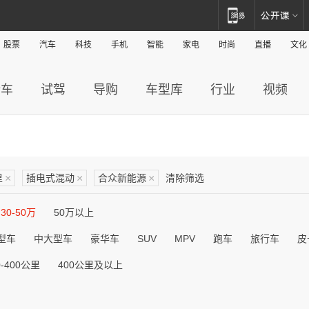
股票
汽车
科技
手机
智能
家电
时尚
直播
文化
新车
试驾
导购
车型库
行业
视频
里
×
插电式混动
×
合众新能源
×
清除筛选
30-50万
50万以上
型车
中大型车
豪华车
SUV
MPV
跑车
旅行车
皮
0-400公里
400公里及以上