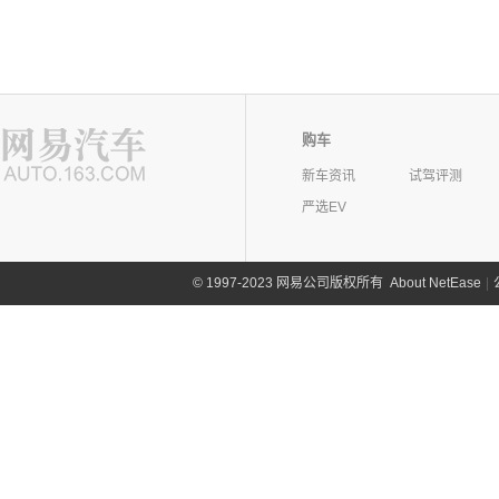
购车
新车资讯
试驾评测
严选EV
©
1997-2023 网易公司版权所有
About NetEase
|