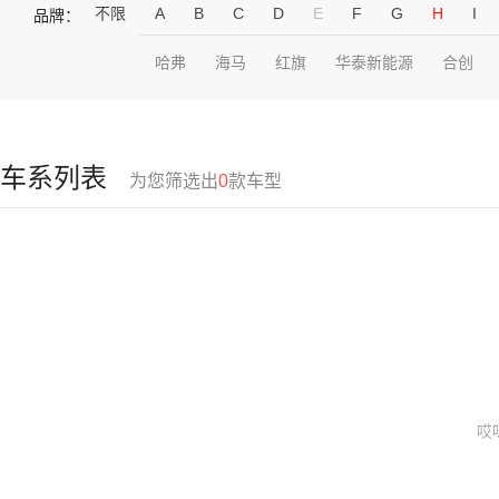
不限
A
B
C
D
E
F
G
H
I
品牌：
哈弗
海马
红旗
华泰新能源
合创
车系列表
为您筛选出
0
款车型
哎