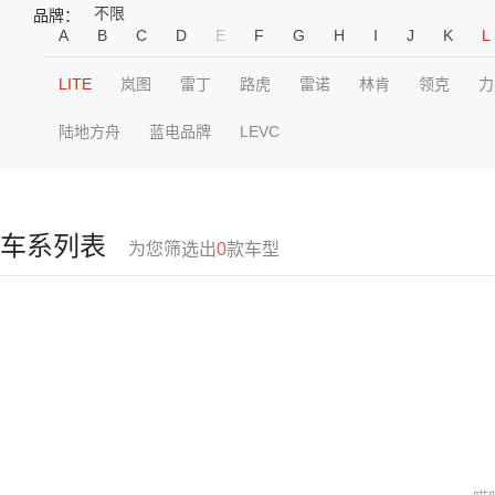
不限
品牌：
A
B
C
D
E
F
G
H
I
J
K
L
LITE
岚图
雷丁
路虎
雷诺
林肯
领克
力
陆地方舟
蓝电品牌
LEVC
车系列表
为您筛选出
0
款车型