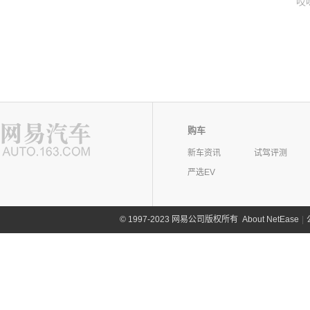
哎
购车
新车资讯
试驾评测
严选EV
©
1997-2023 网易公司版权所有
About NetEase
|