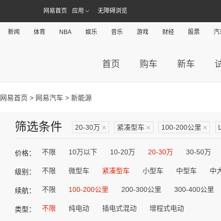
网易首页
应用
无障碍浏览
新闻
体育
NBA
娱乐
音乐
游戏
财经
股票
汽
首页
购车
新车
网易首页
>
网易汽车
> 新能源
筛选条件
20-30万
×
紧凑型车
×
100-200公里
×
不限
10万以下
10-20万
20-30万
30-50万
价格：
不限
微型车
紧凑型车
小型车
中型车
中
级别：
不限
100-200公里
200-300公里
300-400公里
续航：
不限
纯电动
插电式混动
增程式电动
类型：