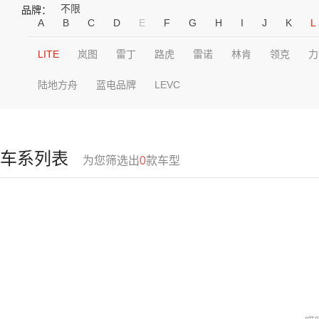
不限
品牌：
A
B
C
D
E
F
G
H
I
J
K
L
LITE
岚图
雷丁
路虎
雷诺
林肯
领克
力
陆地方舟
蓝电品牌
LEVC
车系列表
为您筛选出
0
款车型