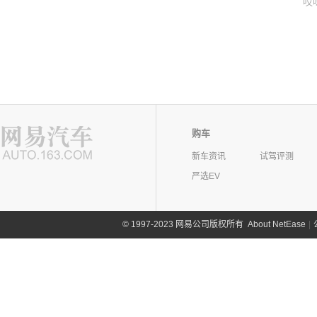
哎
购车
新车资讯
试驾评测
严选EV
©
1997-2023 网易公司版权所有
About NetEase
|