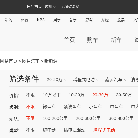
网易首页
应用
无障碍浏览
新闻
体育
NBA
娱乐
音乐
游戏
财经
股票
汽
首页
购车
新车
网易首页
>
网易汽车
> 新能源
筛选条件
20-30万
×
增程式电动
×
鑫源汽车
×
清
不限
10万以下
10-20万
20-30万
30-50万
价格：
不限
微型车
紧凑型车
小型车
中型车
中
级别：
不限
100-200公里
200-300公里
300-400公里
续航：
不限
纯电动
插电式混动
增程式电动
类型：