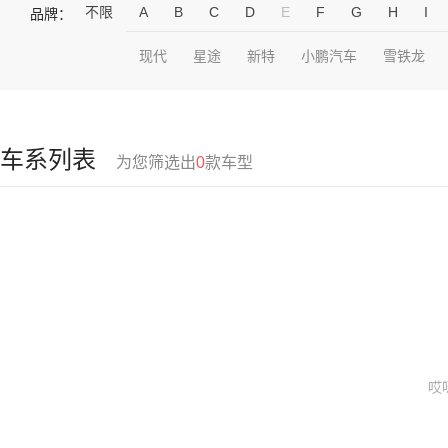
不限
A
B
C
D
E
F
G
H
I
品牌：
现代
星途
新特
小鹏汽车
雪铁龙
车系列表
为您筛选出
0
款车型
哎