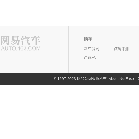
购车
新车资讯
试驾评测
严选EV
©
1997-2023 网易公司版权所有
About NetEase
|