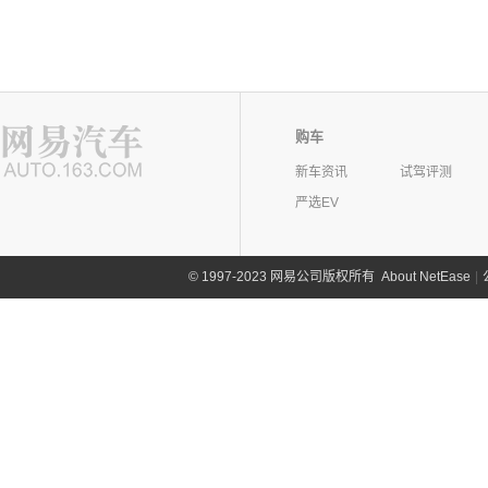
购车
新车资讯
试驾评测
严选EV
©
1997-2023 网易公司版权所有
About NetEase
|