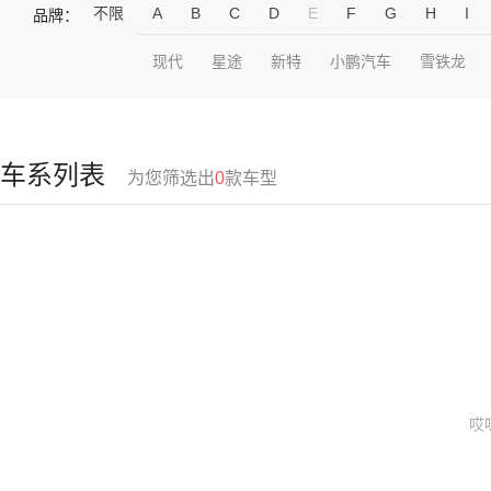
不限
A
B
C
D
E
F
G
H
I
品牌：
现代
星途
新特
小鹏汽车
雪铁龙
车系列表
为您筛选出
0
款车型
哎