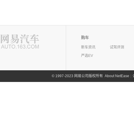
购车
新车资讯
试驾评测
严选EV
©
1997-2023 网易公司版权所有
About NetEase
|