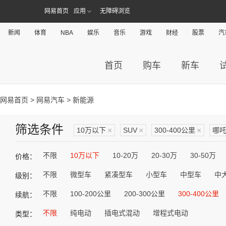
网易首页
应用
无障碍浏览
新闻
体育
NBA
娱乐
音乐
游戏
财经
股票
汽
首页
购车
新车
网易首页
>
网易汽车
> 新能源
筛选条件
10万以下
×
SUV
×
300-400公里
×
哪
不限
10万以下
10-20万
20-30万
30-50万
价格：
不限
微型车
紧凑型车
小型车
中型车
中
级别：
不限
100-200公里
200-300公里
300-400公里
续航：
不限
纯电动
插电式混动
增程式电动
类型：