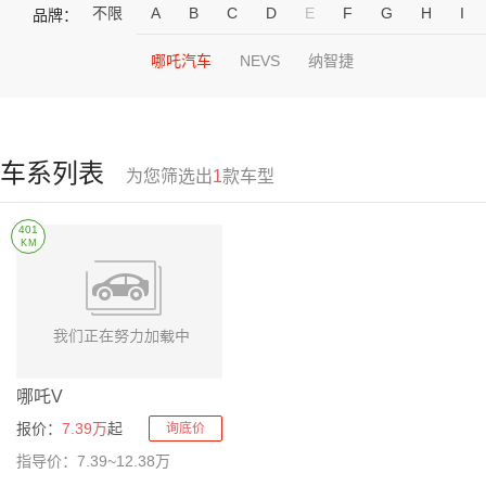
不限
A
B
C
D
E
F
G
H
I
品牌：
哪吒汽车
NEVS
纳智捷
车系列表
为您筛选出
1
款车型
401
KM
哪吒V
报价：
7.39万
起
询底价
指导价：7.39~12.38万