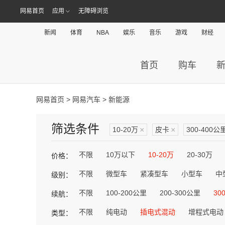
网易首页
应用
无障碍浏览
新闻
体育
NBA
娱乐
音乐
游戏
财经
首页
购车
网易首页
>
网易汽车
> 新能源
筛选条件
10-20万
×
皮卡
×
300-400公
不限
10万以下
10-20万
20-30万
价格：
不限
微型车
紧凑型车
小型车
中
级别：
不限
100-200公里
200-300公里
30
续航：
不限
纯电动
插电式混动
增程式电动
类型：