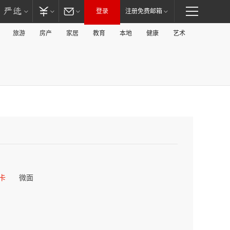
登录
注册免费邮箱
旅游
房产
家居
教育
本地
健康
艺术
卡
微面