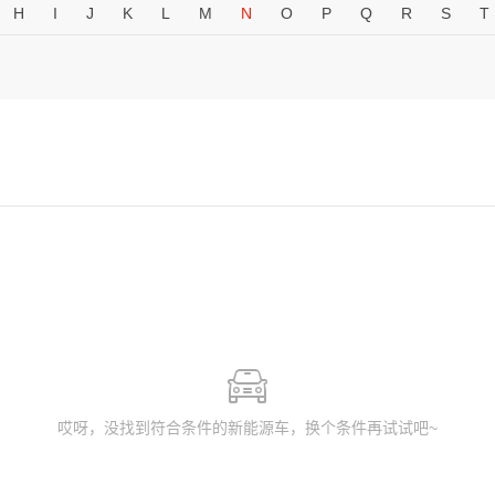
H
I
J
K
L
M
N
O
P
Q
R
S
T
哎呀，没找到符合条件的新能源车，换个条件再试试吧~