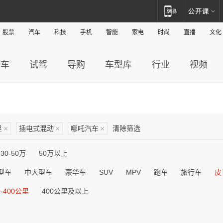
股票
汽车
科技
手机
智能
家电
时尚
直播
文化
新车
试驾
导购
车型库
行业
视频
里
×
插电式混动
×
哪吒汽车
×
清除筛选
30-50万
50万以上
型车
中大型车
豪华车
SUV
MPV
跑车
旅行车
皮
0-400公里
400公里及以上