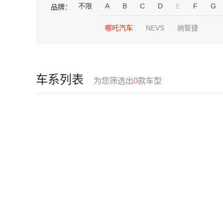
不限
A
B
C
D
E
F
G
品牌：
哪吒汽车
NEVS
纳智捷
车系列表
为您筛选出
0
款车型