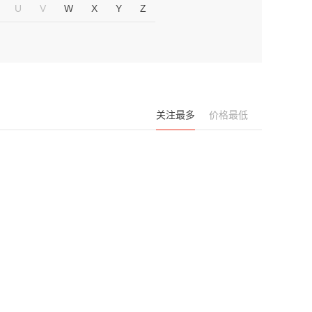
U
V
W
X
Y
Z
关注最多
价格最低