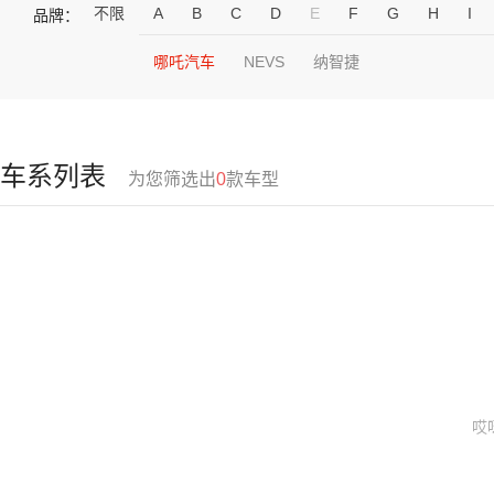
不限
A
B
C
D
E
F
G
H
I
品牌：
哪吒汽车
NEVS
纳智捷
车系列表
为您筛选出
0
款车型
哎