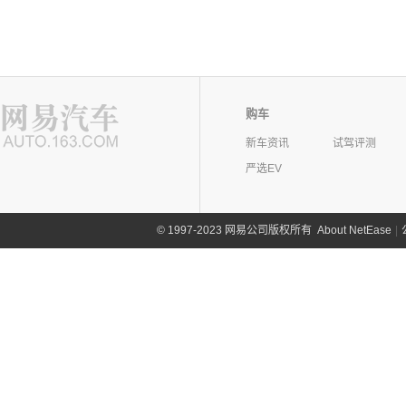
购车
新车资讯
试驾评测
严选EV
©
1997-2023 网易公司版权所有
About NetEase
|